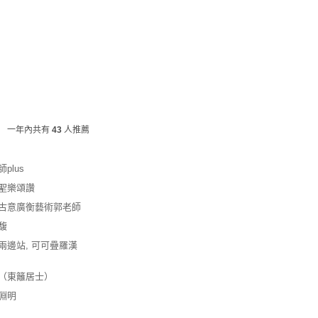
一年內共有
43
人推薦
plus
聖樂頌讚
古意廣衡藝術郭老師
馥
兩邊站, 可可疊羅漢
（東籬居士）
淵明