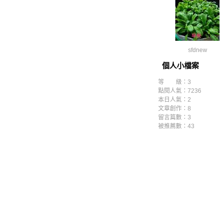
sfdnew
個人小檔案
等 級：3
點閱人氣：7236
本日人氣：2
文章創作：8
留言篇數：3
被推薦數：
43