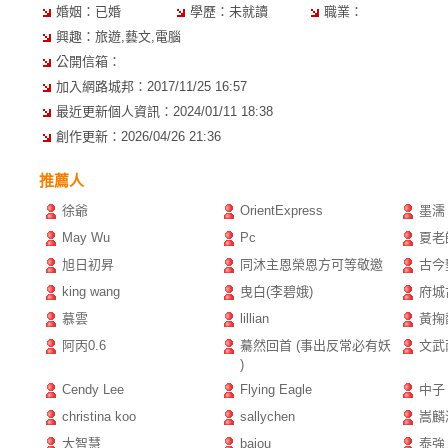
婚姻：已婚
學歷：未就讀
職業：
興趣：旅遊,藝文,電腦
公開信箱：
加入網路城邦：2017/11/25 16:57
最近更新個人資訊：2024/01/11 18:38
創作更新：2026/04/26 21:36
推薦人
徐爺
OrientExpress
墨濡
May Wu
Pc
夏老師
旭日初昇
同沐主恩榮恩方可等敬邀
古今
king wang
曳白(李碧娥)
府城
慕雲
lillian
黃掬
阿丙0.6
驀然回首 (事出反常必有妖
文武
)
Cendy Lee
Flying Eagle
中子
christina koo
sallychen
嵩麟
大智慧
bajou
泰強