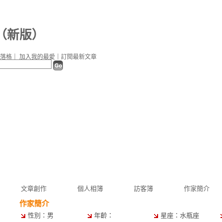
（
新版
）
落格
｜
加入我的最愛
｜
訂閱最新文章
文章創作
個人相簿
訪客簿
作家簡介
作家簡介
性別：男
年齡：
星座：水瓶座