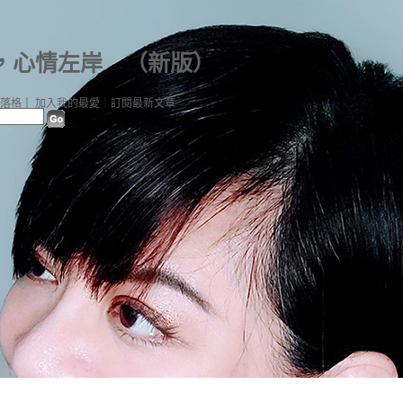
，心情左岸
（
新版
）
落格
｜
加入我的最愛
｜
訂閱最新文章