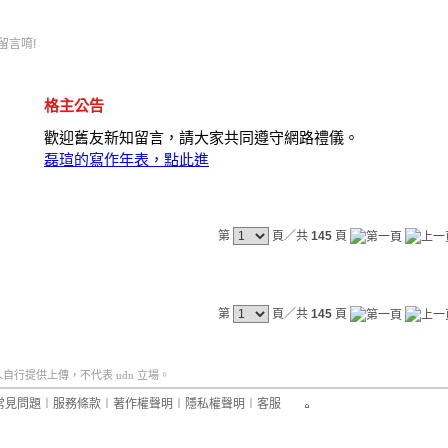
留言唷!
格主公告
歡迎舊友新知留言，請大家共同遵守網路禮儀。
磊瑄的寫作年表，點此進
第
頁／共
145
頁
第
頁／共
145
頁
行提供上傳，不代表 udn 立場。
常見問題
︱
服務條款
︱
著作權聲明
︱
隱私權聲明
︱
客服