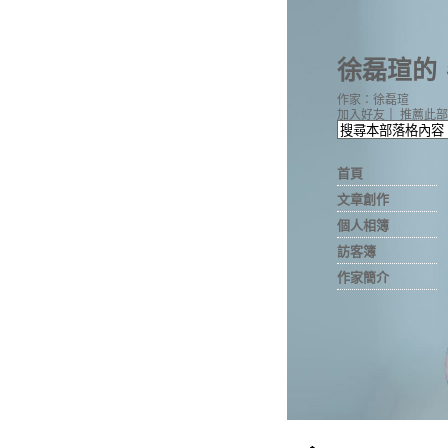
徐磊瑄的
作家：徐磊瑄
加入好友
｜
推薦此部
首頁
文章創作
個人相簿
訪客簿
作家簡介