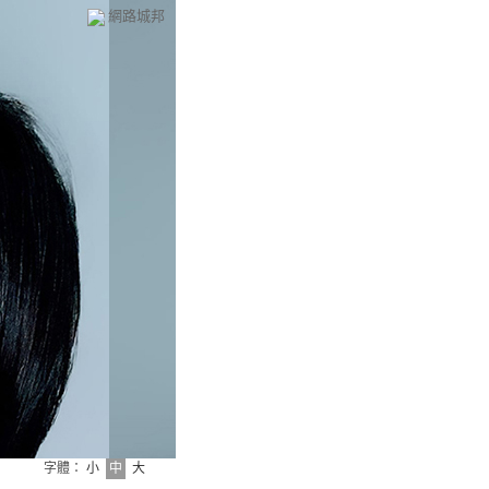
網路城邦
字體：
小
中
大