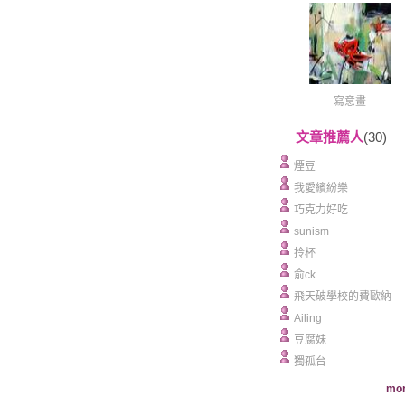
寫意畫
文章推薦人
(30)
煙豆
我愛繽紛樂
巧克力好吃
sunism
拎杯
俞ck
飛天破學校的費歐納
Ailing
豆腐妹
獨孤台
mor