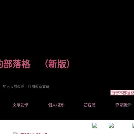
 的部落格
（
新版
）
｜
加入我的最愛
｜
訂閱最新文章
文章創作
個人相簿
訪客簿
作家簡介