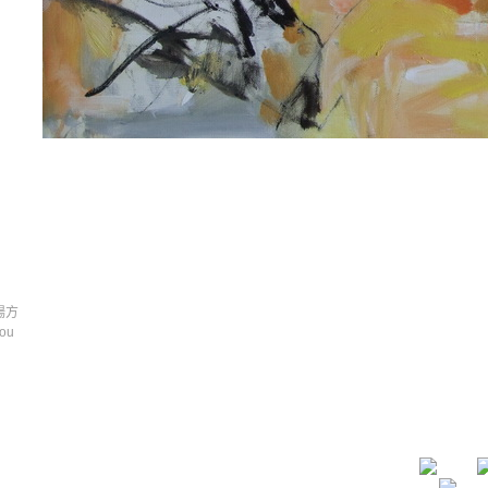
楊方
ou