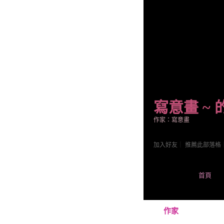
寫意畫 ~
作家：寫意畫
加入好友
｜
推薦此部落格
首頁
作家