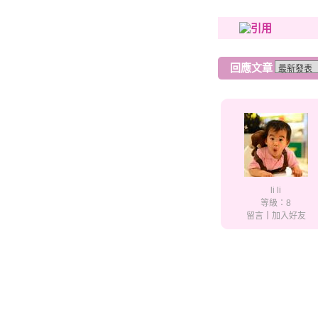
回應文章
li li
等級：8
留言
｜
加入好友