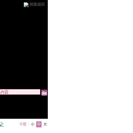
網路城邦
字體：
小
中
大