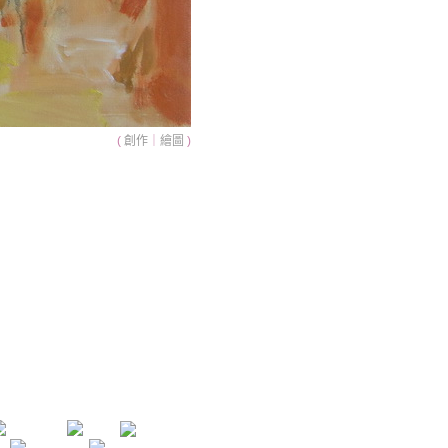
(
創作
｜
繪圖
)