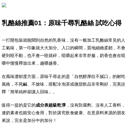
乳酪絲推薦01：原味千尋乳酪絲 試吃心得
一打開包裝就能聞到自然的乳香味，沒有一般加工乳酪絲常見的人
工氣味，第一印象就大大加分。入口的瞬間，質地細緻柔韌，不會
硬到咬不動，也不會一咬就碎，咀嚼起來非常舒服，奶香也會在咀
嚼中慢慢釋放出來，越嚼越香。
在風味濃郁度方面，原味千尋走的是「自然醇厚但不膩口」的耐吃
風格，不死鹹、不搶味，搭配冷泡茶或微甜飲品非常剛好，完美詮
釋「簡單純粹卻讓人回味」。
值得一提的是它的
成分表超級乾淨
，沒有防腐劑、沒有人工香料，
連奶素者也能安心食用，對於講究飲食健康、在意原料來源的朋友
來說，完全是加分中的加分！