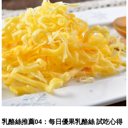
乳酪絲推薦04：每日優果乳酪絲 試吃心得