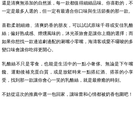
還是清爽無添加的自然派，每一款都值得細細品味。你喜歡的，不
一定是最多人選的，但一定有最適合你口味與生活節奏的那一款。
喜歡柔韌細緻、清爽奶香的朋友，可以試試原味千尋或安佳乳酪
絲；偏好熟成感、煙燻風味的，沐光茶旅會是讓你上癮的選擇；而
如果你想找一款邊追劇邊配的涮嘴小零嘴，海濤客或愛不囉唆的多
變口味會讓你吃得更開心。
乳酪絲不只是零食，也能是生活中的一點小奢侈。無論是下午嘴
饞、運動後補充蛋白質，或是放鬆時來一點搭紅酒、搭茶的小享
受，找到那一款讓你會心一笑的乳酪絲，就是最療癒的時刻。
不妨從這次的推薦中選一包回家，讓味蕾和心情都被奶香包圍吧！