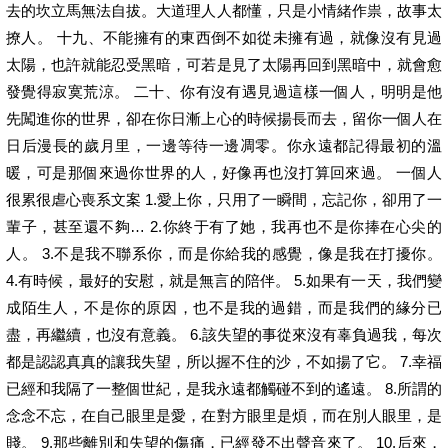
去的坎立馬無法自拔。大道理人人都懂，只是小情緒作祟，故事太
撩人。 十九、不能擁有的東西倒不如從未擁有過，就像沒有見過
太陽，也許就能忍受黑暗，可若是見了太陽再回到黑暗中，就會愈
發覺得寂寞荒涼。 二十、你有沒有遇見過這樣一個人，明明是他
先闖進你的世界，卻在你日漸上心的時候揚長而去，留你一個人在
日后漫長的歲月里，一邊等待一邊凋零。你永遠都記得最初的溫
暖，可是那個來過你世界的人，好像再也沒打算回來過。 一個人
很累很虐心喪系文案 1.愛上你，只用了一瞬間，忘記你，卻用了一
輩子，甚至還不夠… 2.你終于有了她，我再也不是你捧在心尖的
人。 3.不是我不聯系你，而是你給我的感覺，像是我在打擾你。
4.有時候，最好的安慰，就是無言的陪伴。 5.如果有一天，我們變
成陌生人，不是你的原因，也不是我的過錯，而是我們的緣分已
盡，再繼續，也沒有意義。 6.該失望的事從來沒有辜負過我，每次
都是認認真真的讓我失望，所以握不住的沙，不如揚了它。 7.幸福
已經和我隔了一整個世紀，是我永遠都觸碰不到的遙遠。 8.所謂的
念念不忘，在自己眼里是愛，在對方眼里是煩，而在別人眼里，是
賤。 9.那些離別和失望的傷痛，已經發不出聲音來了。 10.后來，