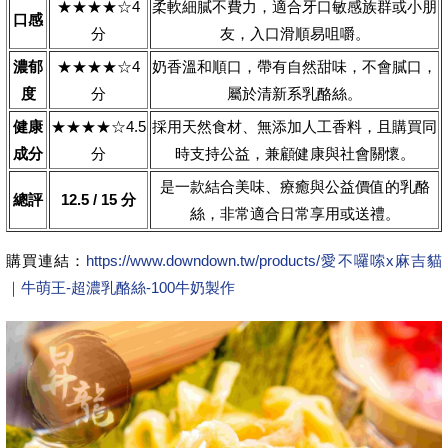
★★★★☆4
柔軟細膩不費力，適合牙口敏感族群或小朋
口感
分
友，入口滑順易咀嚼。
濃郁
★★★★☆4
奶香溫和順口，帶有自然甜味，不會膩口，
度
分
屬於清新系乳酪絲。
健康
★★★★☆4.5
採用天然食材、無添加人工香料，且購買同
成分
分
時支持公益，兼顧健康與社會關懷。
是一款結合美味、療癒與公益價值的乳酪
總評
12.5 / 15 分
絲，非常適合日常享用或送禮。
購買連結：
https://www.downdown.tw/products/愛不囉嗦x麻吉貓
｜牛萌王-超濃乳酪絲-100牛奶製作