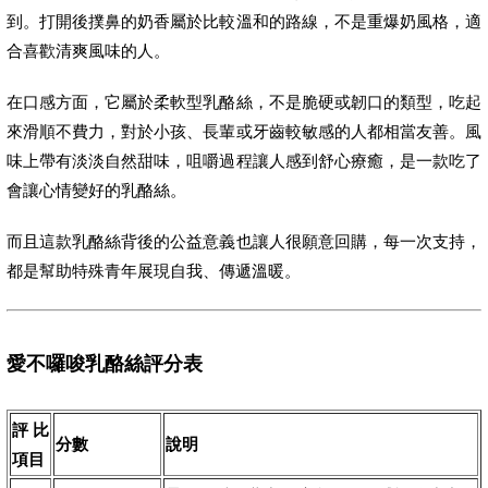
到。打開後撲鼻的奶香屬於比較溫和的路線，不是重爆奶風格，適
合喜歡清爽風味的人。
在口感方面，它屬於柔軟型乳酪絲，不是脆硬或韌口的類型，吃起
來滑順不費力，對於小孩、長輩或牙齒較敏感的人都相當友善。風
味上帶有淡淡自然甜味，咀嚼過程讓人感到舒心療癒，是一款吃了
會讓心情變好的乳酪絲。
而且這款乳酪絲背後的公益意義也讓人很願意回購，每一次支持，
都是幫助特殊青年展現自我、傳遞溫暖。
愛不囉唆乳酪絲評分表
評比
分數
說明
項目