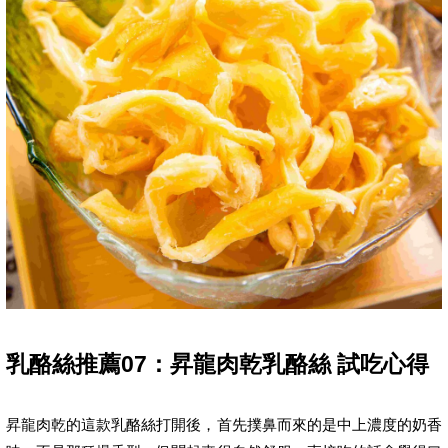
乳酪絲推薦07：昇龍肉乾乳酪絲 試吃心得
昇龍肉乾的這款乳酪絲打開後，首先撲鼻而來的是中上濃度的奶香