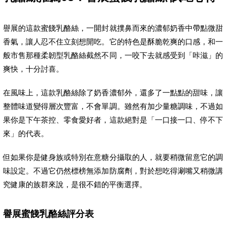
譽展的這款蜜餞乳酪絲，一開封就撲鼻而來的濃郁奶香中帶點微甜
香氣，讓人忍不住立刻想開吃。它的特色是酥脆乾爽的口感，和一
般市售那種柔韌型乳酪絲截然不同，一咬下去就感受到「咔滋」的
爽快，十分討喜。
在風味上，這款乳酪絲除了奶香濃郁外，還多了一點點的甜味，讓
整體味道變得層次豐富，不會單調。雖然有加少量糖調味，不過如
果你是下午茶控、零食愛好者，這款絕對是「一口接一口、停不下
來」的代表。
但如果你是健身族或特別在意糖分攝取的人，就要稍微留意它的調
味設定。不過它仍然標榜無添加防腐劑，對於想吃得涮嘴又稍微講
究健康的族群來說，是很不錯的平衡選擇。
譽展蜜餞乳酪絲評分表