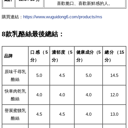
喜歡脆口、喜歡新鮮感的人。
購買連結：
https://www.wuguidong6.com/products/ms
8款乳酪絲最後總結：
口感（5
濃郁度（5
健康成分（5
總分（15
品牌
分）
分）
分）
分）
原味千尋乳
5.0
4.5
5.0
14.5
酪絲
快車肉乾乳
4.0
4.0
4.0
12.0
酪絲
譽展蜜餞乳
4.5
4.5
4.0
13.0
酪絲