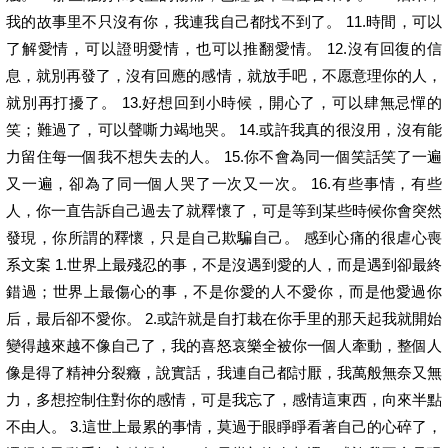
我的故事里不只沒有你，我連我自己都找不到了。 11.時間，可以
了解愛情，可以證明愛情，也可以推翻愛情。 12.沒有回復的信
息，就別再發了，沒有回應的感情，就放手吧，不愿意理你的人，
就別再打擾了。 13.好想回到小時候，開心了，可以肆無忌憚的
笑；難過了，可以聲嘶力竭地哭。 14.或許我真的很沒用，沒有能
力留住每一個我不想失去的人。 15.你不會為同一個笑話笑了一遍
又一遍，卻為了同一個人哭了一次又一次。 16.有些事情，有些
人，你一直告訴自己過去了就釋懷了，可是等到某些時候你會突然
發現，你所謂的釋懷，只是自己欺騙自己。 感到心痛的很虐心喪
系文案 1.世界上最殘忍的事，不是沒遇到愛的人，而是遇到卻最終
錯過；世界上最傷心的事，不是你愛的人不愛你，而是他愛過你
后，最后卻不愛你。 2.或許就是自打栽在你手里的那天起我就開始
變得越來越不像自己了，我的喜怒哀樂全被你一個人牽動，整個人
像是得了精神分裂癥，說實話，我連自己都討厭，我萬般無奈又無
力，多想控制住對你的感情，可是我忘了，感情這東西，向來半點
不由人。 3.這世上最累的事情，莫過于眼睜睜看著自己的心碎了，