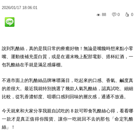
2026
/
01
/
17
18:06:01
88
0
0
說到乳酪絲，真的是我日常的療癒好物！無論是嘴饞時想來點小零
嘴、運動後補充蛋白質，或是在週末晚上配部電影、搭杯紅酒，一
包乳酪絲在手就是滿足感爆棚。
不過市面上的乳酪絲品牌琳瑯滿目，吃起來的口感、香氣、鹹度真
的差很大。最近我就特別挑選了幾款人氣乳酪絲，認真試吃、細細
比較，從乳香濃郁度、咀嚼口感到回味的層次感，通通不放過。
今天就來和大家分享我親自試吃的 8 款可即食乳酪絲心得，看看哪
一款才是真正值得你囤貨、讓你一吃就回不去的那包「命定乳酪
絲」！