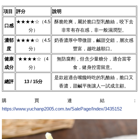
項目
評分
說明
★★★★☆（4.5
酥脆乾爽，屬於脆口型乳酪絲，咬下去
口感
分）
非常有存在感，非一般濕潤型。
濃郁
★★★★☆（4.5
奶香濃厚中帶微甜，鹹甜交錯，層次感
度
分）
豐富，越吃越順口。
健康
★★★★☆️（4
無防腐劑，但含少量糖分，適合當零
成分
分）
食，健身控需留意。
是款超適合嘴饞時吃的乳酪絲，脆口又
總評
13 / 15分
香濃，甜鹹平衡讓人一試成主顧。
購買連結：
https://www.yuchanp2005.com.tw/SalePage/Index/3435152