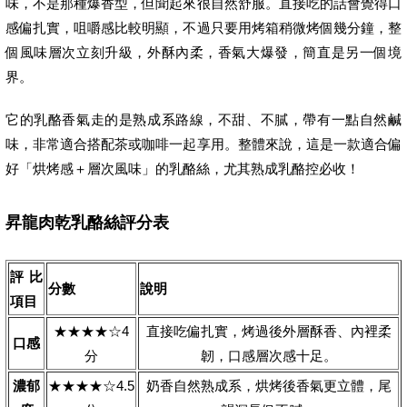
味，不是那種爆香型，但聞起來很自然舒服。直接吃的話會覺得口
感偏扎實，咀嚼感比較明顯，不過只要用烤箱稍微烤個幾分鐘，整
個風味層次立刻升級，外酥內柔，香氣大爆發，簡直是另一個境
界。
它的乳酪香氣走的是熟成系路線，不甜、不膩，帶有一點自然鹹
味，非常適合搭配茶或咖啡一起享用。整體來說，這是一款適合偏
好「烘烤感＋層次風味」的乳酪絲，尤其熟成乳酪控必收！
昇龍肉乾乳酪絲評分表
評比
分數
說明
項目
★★★★☆4
直接吃偏扎實，烤過後外層酥香、內裡柔
口感
分
韌，口感層次感十足。
濃郁
★★★★☆4.5
奶香自然熟成系，烘烤後香氣更立體，尾