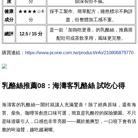
度
分
韻深長但不膩。
健康
★★★★☆4
採手工製作、簡單配方，雖然標示不夠詳
成分
分
盡，但整體加工感不重。
是一款「加熱吃更香」的乳酪絲，推薦搭
總評
12.5 / 15 分
配吐司或茶飲享用，風味更完整。
購買連結：
https://www.pcone.com.tw/product/info/210806879770
乳酪絲推薦08：海濤客乳酪絲 試吃心得
海濤客的乳酪絲一開封就讓人充滿驚喜！除了經典原味，還有海
苔、柴魚、咖哩等創意口味可選，簡直是乳酪控的探險樂園。不只
是味道吸引人，口感也非常亮眼——屬於脆爽型，一口咬下會有清
脆的咔滋聲，越吃越涮嘴。