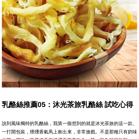
乳酪絲推薦05：沐光茶旅乳酪絲 試吃心得
說到風味獨特的乳酪絲，我第一個想到的就是沐光茶旅的這一款。
一打開包裝，煙燻香氣馬上衝出來，非常搶戲。不是那種只有奶味