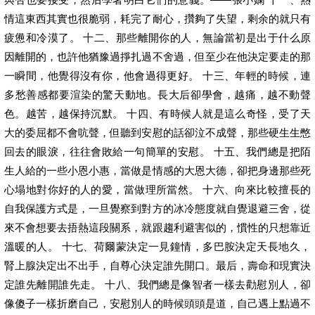
情這東西其實也很脆弱，耗完了耐心，攢夠了失望，剩余的就只有
疲憊和冷漠了。 十二、那些離開你的人，無論當初是出于什么原
因離開的，也許他猶豫過掙扎過不舍過，但至少在他決定要走的那
一瞬間，他覺得沒有你，他會過得更好。 十三、年輕的時候，連
多愁善感都要渲染的驚天動地。長大后卻學會，越痛，越不動聲
色。越苦，越保持沉默。 十四、有時候人就是這么奇怪，受了天
大的委屈都不會吭聲，但聽到安慰的話卻泣不成聲，那些硬生生憋
回去的眼淚，往往會敗給一句簡單的安慰。 十五、我們總是把陌
生人給的一些小恩小惠，當做是情感的大恩大德，卻把身邊那些死
心塌地對你好的人的愛，當做理所當然。 十六、向來比較擅長的
自我保護方式是，一旦覺察到對方的冰冷態度就自覺退避三舍，從
來不會想要去捂熱這段關系，就跟趨利避害似的，慣性的只想靠近
溫暖的人。 十七、荷爾蒙決定一見鐘情，多巴胺決定天長地久，
腎上腺決定出不出手，自尊心決定誰先開口。最后，壽命和現實決
定誰先離開誰先走。 十八、我們總是像智者一樣去勸慰別人，卻
像傻子一樣折磨自己，安慰別人的時候頭頭是道，自己遇上點過不