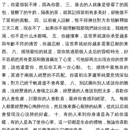
了，你還假裝不疼，因為你愛。 三、過去的人就像是發霉了的面
包，發酵了的牛奶，隔夜的茶，就算記得當初有多美好，卻恢復不
了當初的面貌。 四、以前被人誤解，恨不得揪住對方衣領解釋個
三天三夜，現在不了，如果你不能理解我那我們就分頭走，我雖然
渴，但不是什么水都喝。 五、你越懂事，這世界就讓你承受越多
與年齡不符的痛苦，你越忍耐，這世界就給你越多需要忍耐的東
西。 六、感情最怕的就是，當你熬過那個人走后的昏暗時光，好
不容易把所有委屈和難過藏在了心里，可他卻再次出現在你的世界
里，說他還愛你，然后你又再一次心動。 七、感情中最無奈的
事，莫過于兩個人經歷的不匹配。你還初出茅廬單純愛意情深似
海，對方已經千帆過盡不會再愛。 八、別試圖向別人述說你的難
過，沒經歷過的人會嗤之以鼻，經歷過的人會說別想太多，喜歡你
的人會焦慮，討厭你的人會歡喜，最終你會感到絕望。 九、每個
人都要經歷掏心掏肺付出，然后換來撕心裂肺的結果，從此以后就
會發現沒心沒肺的好處。 十、有的人來到你身邊是為了給你溫
暖，有的人是為了使你心寒。這一切都是生命的禮物，無論你喜歡
與否也要接受，然后學著明白它們的意義。——張小嫻 十一、熱