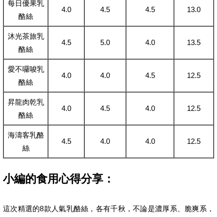
每日優果乳
4.0
4.5
4.5
13.0
酪絲
沐光茶旅乳
4.5
5.0
4.0
13.5
酪絲
愛不囉唆乳
4.0
4.0
4.5
12.5
酪絲
昇龍肉乾乳
4.0
4.5
4.0
12.5
酪絲
海濤客乳酪
4.5
4.0
4.0
12.5
絲
小編的食用心得分享：
這次精選的8款人氣乳酪絲，各有千秋，不論是濃厚系、脆爽系，