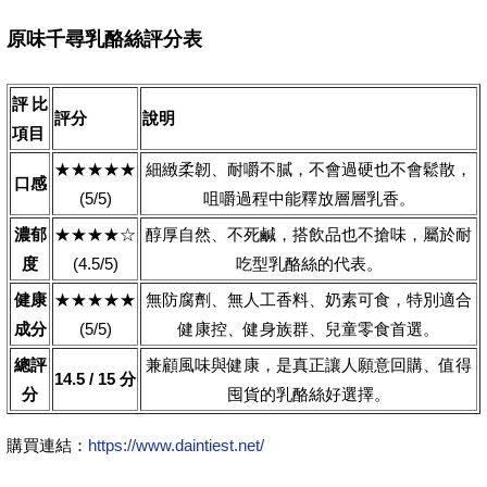
原味千尋乳酪絲評分表
評比
評分
說明
項目
★★★★★
細緻柔韌、耐嚼不膩，不會過硬也不會鬆散，
口感
(5/5)
咀嚼過程中能釋放層層乳香。
濃郁
★★★★☆
醇厚自然、不死鹹，搭飲品也不搶味，屬於耐
度
(4.5/5)
吃型乳酪絲的代表。
健康
★★★★★
無防腐劑、無人工香料、奶素可食，特別適合
成分
(5/5)
健康控、健身族群、兒童零食首選。
總評
兼顧風味與健康，是真正讓人願意回購、值得
14.5 / 15 分
分
囤貨的乳酪絲好選擇。
購買連結：
https://www.daintiest.net/