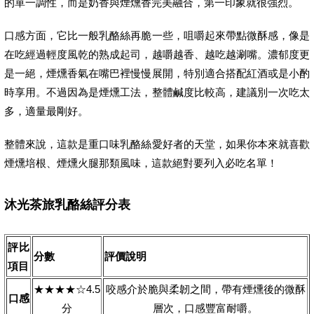
的單一調性，而是奶香與煙燻香完美融合，第一印象就很強烈。
口感方面，它比一般乳酪絲再脆一些，咀嚼起來帶點微酥感，像是
在吃經過輕度風乾的熟成起司，越嚼越香、越吃越涮嘴。濃郁度更
是一絕，煙燻香氣在嘴巴裡慢慢展開，特別適合搭配紅酒或是小酌
時享用。不過因為是煙燻工法，整體鹹度比較高，建議別一次吃太
多，適量最剛好。
整體來說，這款是重口味乳酪絲愛好者的天堂，如果你本來就喜歡
煙燻培根、煙燻火腿那類風味，這款絕對要列入必吃名單！
沐光茶旅乳酪絲評分表
評比
分數
評價說明
項目
★★★★☆4.5
咬感介於脆與柔韌之間，帶有煙燻後的微酥
口感
分
層次，口感豐富耐嚼。