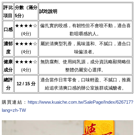
評比
分數（滿分
試吃說明
項目
5分）
★★★★☆
偏扎實的咬感，有韌性但不會咬不動，適合喜
口感
(4分)
歡咀嚼感的人。
濃郁
★★★★☆
屬於清爽型乳香，風味溫和、不膩口，適合口
度
(4分)
味偏淡者。
健康
★★★★☆
無防腐劑、使用純乳源，成分資訊略顯簡略但
成分
(4分)
整體仍屬安心選擇。
總評
適合當作日常零食，口味輕盈、不膩口，推薦
12 / 15 分
分
給追求清爽口感的辦公室族群或減醣者。
購買連結：
https://www.kuaiche.com.tw/SalePage/Index/626717?
lang=zh-TW