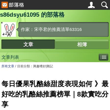
s86dsyu61095 的部落格
作家：宋亭君的推薦清單63316
文章
相簿
文章列表
所有文章
/
目前分類：興趣嗜好|雜記
每日優果乳酪絲甜度表現如何 》最
好吃的乳酪絲推薦榜單｜8款實吃分
享