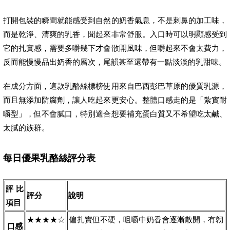
打開包裝的瞬間就能感受到自然的奶香氣息，不是刺鼻的加工味，
而是乾淨、清爽的乳香，聞起來非常舒服。入口時可以明顯感受到
它的扎實感，需要多嚼幾下才會散開風味，但嚼起來不會太費力，
反而能慢慢品出奶香的層次，尾韻甚至還帶有一點淡淡的乳甜味。
在成分方面，這款乳酪絲標榜使用來自巴西彭巴草原的優質乳源，
而且無添加防腐劑，讓人吃起來更安心。整體口感走的是「紮實耐
嚼型」，但不會膩口，特別適合想要補充蛋白質又不希望吃太鹹、
太膩的族群。
每日優果乳酪絲評分表
評比
評分
說明
項目
★★★★☆
偏扎實但不硬，咀嚼中奶香會逐漸散開，有韌
口感