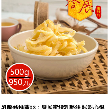
乳酪絲推薦03：譽展蜜餞乳酪絲 試吃心得