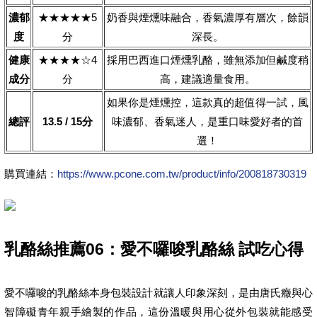
濃郁
★★★★★5
奶香與煙燻味融合，香氣濃厚有層次，餘韻
度
分
深長。
健康
★★★★☆4
採用巴西進口煙燻乳酪，雖無添加但鹹度稍
成分
分
高，建議適量食用。
如果你是煙燻控，這款真的超值得一試，風
總評
13.5 / 15分
味濃郁、香氣迷人，是重口味愛好者的首
選！
購買連結：
https://www.pcone.com.tw/product/info/200818730319
乳酪絲推薦06：愛不囉唆乳酪絲 試吃心得
愛不囉唆的乳酪絲本身包裝設計就讓人印象深刻，是由唐氏癥與心
智障礙青年親手繪製的作品，這份溫暖與用心從外包裝就能感受