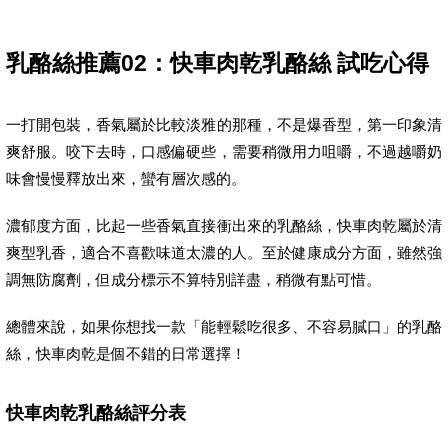
乳酪絲推薦02：快車肉乾乳酪絲 試吃心得
一打開包裝，香氣屬於比較淡雅的那種，不是爆香型，第一印象清
爽舒服。咬下去時，口感偏硬些，需要稍微用力咀嚼，不過越嚼奶
味會慢慢釋放出來，蠻有層次感的。
濃郁度方面，比起一些香氣直接衝出來的乳酪絲，快車肉乾屬於清
爽型乳香，適合不喜歡味道太濃的人。至於健康成分方面，雖然強
調無防腐劑，但成分標示不算特別詳盡，稍微有點可惜。
總體來說，如果你想找一款「能輕鬆吃很多、不容易膩口」的乳酪
絲，快車肉乾是個不錯的日常選擇！
快車肉乾乳酪絲評分表