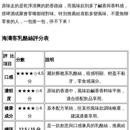
原味走的是乾淨清爽的奶香路線，而風味款則多了鹹香與香料感，
搭啤酒或聚會零嘴都很對味。特別推薦給喜歡多變風味、不愛無聊
零食的人，一包接一包，停不下來！
海濤客乳酪絲評分表
評比
分數
說明
項目
★★★★☆4.5
屬於酥脆系乳酪絲，咬感明顯、輕盈不黏
口感
分
牙，零食感滿分。
濃郁
★★★★☆4
原味奶香適中，風味款鹹香香料味平衡，
度
分
適合搭配飲品享用。
健康
★★★★☆4
基本配方單純，但某些風味款調味略重，
成分
分
建議適量享用。
是一款創意與口感兼具的乳酪絲，推薦給
總評
12.5 / 15 分