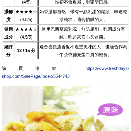
(4/5)
性卻不會過累，耐嚼型口感。
濃郁
★★★★☆
奶香濃郁自然，帶有一點乳甜的尾韻，味道乾
度
(4.5/5)
淨純粹，適合怕膩的人。
健康
★★★★☆
使用巴西草原乳源，無防腐劑，強調成分單
成分
(4.5/5)
純，吃起來安心又健康。
總評
適合喜歡濃香但不過重風味的人，也適合作為
13 / 15 分
分
下午茶或補充蛋白質的輕食。
購買連結：
https://www.freshdays-
shop.com/SalePage/Index/5544743