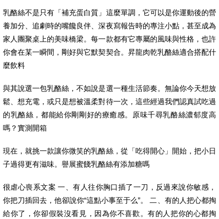
乳酪絲不是只有「補充蛋白質」這麼單調，它可以是你運動後的營
養加分、追劇時的嘴饞良伴、深夜寫報告時的專注小點，甚至成為
家人團聚桌上的美味橋梁。每一款都有它專屬的風味與性格，也許
你會在某一瞬間，剛好與它默契契合。昇龍肉乾乳酪絲適合搭配什
麼飲料
與其說選一包乳酪絲，不如說是選一種生活節奏。無論你今天想放
鬆、想充電，或只是想被溫柔對待一次，這些經過我們認真試吃過
的乳酪絲，都能給你剛剛好的療癒感。原味千尋乳酪絲濃郁度高
嗎？實測開箱
現在，就挑一款讓你微笑的乳酪絲，從「吃得開心」開始，把小日
子過得更有滋味。譽展蜜餞乳酪絲有添加糖嗎
很虐心喪系文案 一、有人往你胸口插了一刀，反過來說你敏感，
你把刀插回去，他卻說你“這點小事至于么”。 二、有的人把心都掏
給你了，你卻假裝沒看見，因為你不喜歡。有的人把你的心都掏