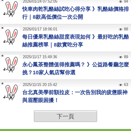
2026
/
01
/
24
07:52:05
94
快車肉乾乳酪絲試吃心得分享 》乳酪絲價格排
行｜8款高低價位一次公開
2026
/
01
/
17
18:06:01
88
每日優果乳酪絲甜度表現如何 》最好吃的乳酪
絲推薦榜單｜8款實吃分享
2025
/
11
/
17
15:49:36
89
永心鳳茶整體值得推薦嗎？ 》公益路餐廳怎麼
挑？10家人氣店幫你選
2025
/
11
/
15
20:15:42
63
台北真美學前額拉皮：一次告別我的疲憊眼神
與眉壓眼困擾！
下一頁