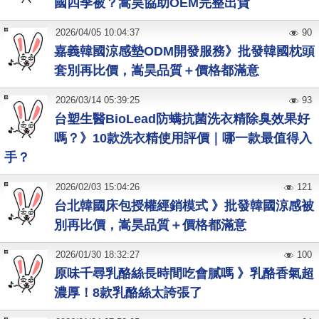
國四季被？嵩昊協助OEM完整出貨
2026
/
04
/
05
10:04:37
90
嘉義韓國涼感墊ODM開發服務》批發韓國枕頭
套別再比價，嵩昊品質＋價格都滿意
2026
/
03
/
14
05:39:25
93
台塑生醫BioLead防螨抗菌洗衣精除臭效果好
嗎？》10款洗衣精使用評價｜哪一款最值得入
手？
2026
/
02
/
03
15:04:26
121
台北韓國床包授權經銷模式 》批發韓國涼感被
別再比價，嵩昊品質＋價格都滿意
2026
/
01
/
30
18:32:27
100
原味千尋乳酪絲長時間吃會膩嗎 》乳酪香氣超
濃厚！8款乳酪絲太誇張了