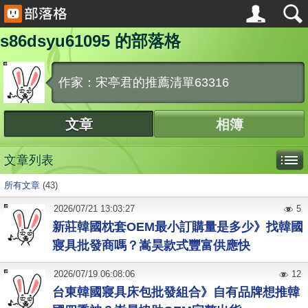
s86dsyu61095 的部落格
作家：宋亭君的推薦清單63316
文章
相簿
文章列表
所有文章
(43)
2026
/
07
/
21
13:03:27
5
新莊韓國枕套OEM最小訂購量是多少》找韓國
寢具批發商嗎？嵩昊款式豐富供應快
2026
/
07
/
19
06:08:06
12
台東韓國寢具床包批發組合》自有品牌想推韓