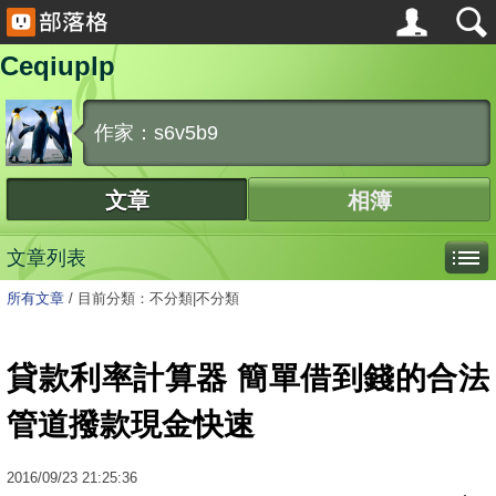
Ceqiuplp
作家：s6v5b9
文章
相簿
文章列表
所有文章
/
目前分類：不分類|不分類
貸款利率計算器 簡單借到錢的合法
管道撥款現金快速
2016
/
09
/
23
21:25:36