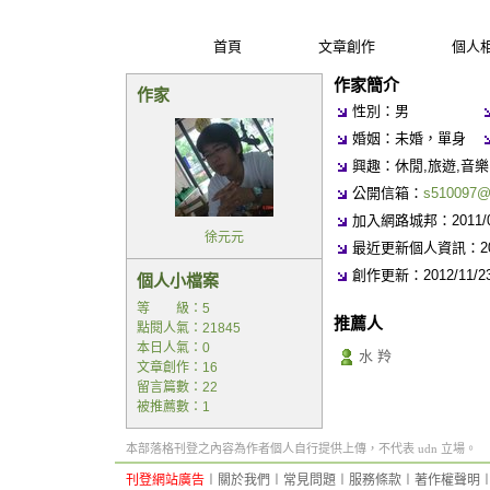
首頁
文章創作
個人
作家簡介
作家
性別：男
婚姻：未婚，單身
興趣：休閒,旅遊,音樂,
公開信箱：
s510097@
加入網路城邦：2011/09/
徐元元
最近更新個人資訊：2011/
創作更新：2012/11/23 
個人小檔案
等 級：5
推薦人
點閱人氣：21845
本日人氣：0
水 羚
文章創作：16
留言篇數：22
被推薦數：
1
本部落格刊登之內容為作者個人自行提供上傳，不代表 udn 立場。
刊登網站廣告
︱
關於我們
︱
常見問題
︱
服務條款
︱
著作權聲明