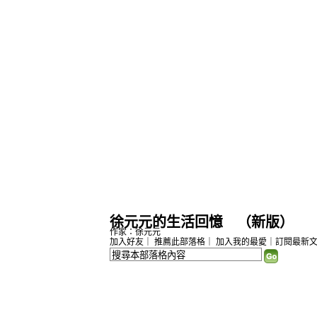
徐元元的生活回憶
（
新版
）
作家：徐元元
加入好友
｜
推薦此部落格
｜
加入我的最愛
｜
訂閱最新