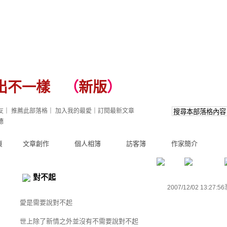
出不一樣
（
新版
）
友
｜
推薦此部落格
｜
加入我的最愛
｜
訂閱最新文章
德
頁
文章創作
個人相簿
訪客簿
作家簡介
對不起
2007/12/02 13:27:56
愛是需要說對不起
世上除了新情之外並沒有不需要說對不起