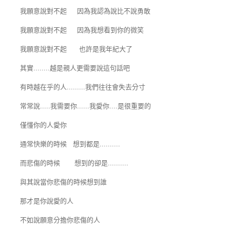
我願意說對不起 因為我認為說比不說勇敢
我願意說對不起 因為我想看到你的微笑
我願意說對不起 也許是我年紀大了
其實........越是親人更需要說這句話吧
有時越在乎的人.........我們往往會失去分寸
常常說.....我需要你......我愛你....是很重要的
僅懂你的人愛你
通常快樂的時候 想到都是..........
而悲傷的時候 想到的卻是..........
與其說當你悲傷的時候想到誰
那才是你說愛的人
不如說願意分擔你悲傷的人