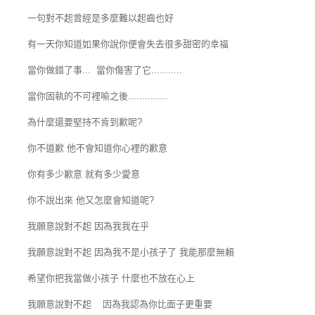
一句對不起曾經是多麼難以起齒也好
有一天你知道如果你說你便會失去很多甜密的幸福
當你做錯了事... 當你傷害了它...........
當你固執的不可裡喻之後..............
為什麼還要堅持不肯到歉呢?
你不道歉 他不會知道你心裡的歉意
你有多少歉意 就有多少愛意
你不說出來 他又怎麼會知道呢?
我願意說對不起 因為我我在乎
我願意說對不起 因為我不是小孩子了 我能那麼無賴
希望你把我當做小孩子 什麼也不放在心上
我願意說對不起 因為我認為你比面子更重要