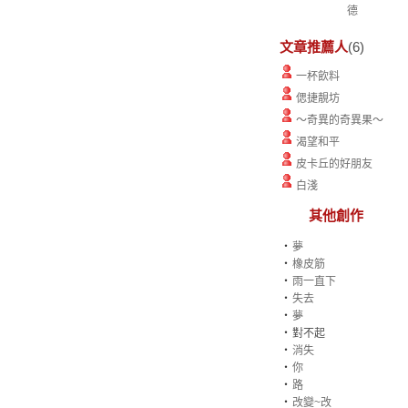
德
文章推薦人
(6)
一杯飲料
偲捷靚坊
～奇異的奇異果～
渴望和平
皮卡丘的好朋友
白淺
其他創作
‧
夢
‧
橡皮筋
‧
雨一直下
‧
失去
‧
夢
‧
對不起
‧
消失
‧
你
‧
路
‧
改變~改