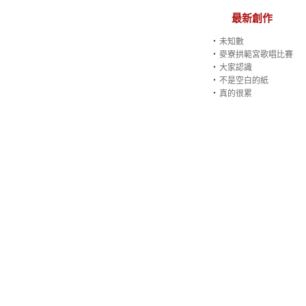
最新創作
‧
未知數
‧
麥寮拱範宮歌唱比賽
‧
大家認識
‧
不是空白的紙
‧
真的很累