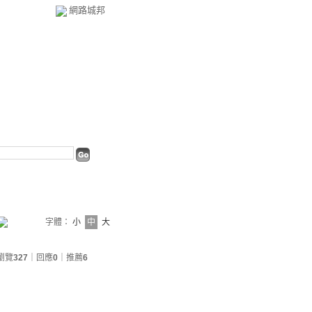
網路城邦
字體：
小
中
大
瀏覽
327
｜回應
0
｜推薦
6