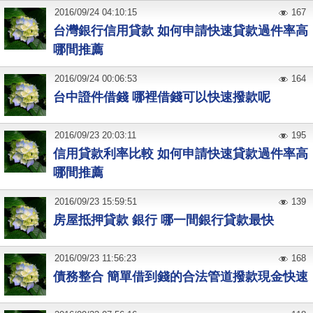
2016
/
09
/
24
04:10:15
167
台灣銀行信用貸款 如何申請快速貸款過件率高
哪間推薦
2016
/
09
/
24
00:06:53
164
台中證件借錢 哪裡借錢可以快速撥款呢
2016
/
09
/
23
20:03:11
195
信用貸款利率比較 如何申請快速貸款過件率高
哪間推薦
2016
/
09
/
23
15:59:51
139
房屋抵押貸款 銀行 哪一間銀行貸款最快
2016
/
09
/
23
11:56:23
168
債務整合 簡單借到錢的合法管道撥款現金快速