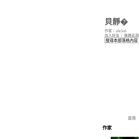
貝靜�
作家：s0e5o6
加入好友
｜
推薦此部
首頁
作家