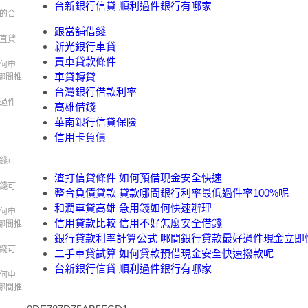
台新銀行信貸 順利過件銀行有哪家
錢的合
跟當舖借錢
一直貸
新光銀行車貸
買車貸款條件
如何申
車貸轉貸
哪間推
台灣銀行借款利率
速過件
高雄借錢
華南銀行信貸保險
信用卡負債
借錢可
渣打信貸條件 如何預借現金安全快速
借錢可
整合負債貸款 貸款哪間銀行利率最低過件率100%呢
和潤車貸高雄 急用錢如何快速辦理
如何申
信用貸款比較 信用不好怎麼安全借錢
哪間推
銀行貸款利率計算公式 哪間銀行貸款最好過件現金立即
借錢可
二手車貸試算 如何貸款預借現金安全快速撥款呢
台新銀行信貸 順利過件銀行有哪家
如何申
哪間推