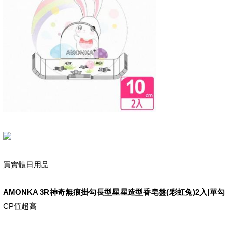
買實體日用品
AMONKA 3R神奇無痕掛勾長型星星造型香皂盤(彩虹兔)2入|單勾
CP值超高