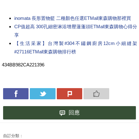
inomata 長形置物籃 二種顏色任選ETMall東森購物那裡買
CP值超高 300孔細密淋浴增壓蓮蓬頭ETMall東森購物心得分
享
【生活采家】台灣製#304不鏽鋼廚房12cm小細縫架
#27116ETMall東森購物排行榜
434BB982CA221396
回應
自訂分類：