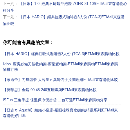
上一則：
【日象】1.0L經典不鏽鋼沖泡壺 ZONK-31-10SETMall東森購物心
得分享
下一則：
【日本 HARIO】經典虹吸式咖啡壺3人份 (TCA-3)ETMall東森購
物比較
你可能會有興趣的文章：
【日本 HARIO】經典虹吸式咖啡壺3人份 (TCA-3)ETMall東森購物比較
ikloo_廚房必備刀筷收納架-廚衛置物架-ETMall東森購物ETMall東森購
物排行榜
【家適帝】刀無虛發-大容量五葉彎刀手拉調理組ETMall東森購物比較
【莫菲思】金鋼-90-45-240五層鐵架ETMall東森購物比較
iSFun 三角手提 保溫保冷便當袋 二色可選ETMall東森購物分享
【亞古奇 Aguchi】編織小皇家-耀眼棕珠寶盒(編織精靈系列)ETMall東
森購物好用嗎