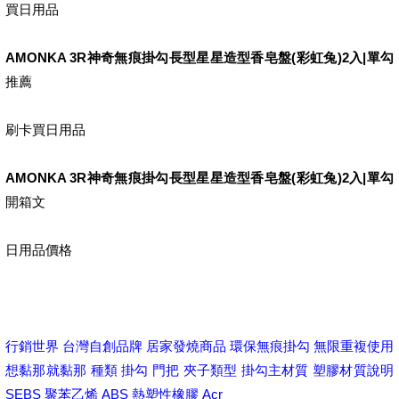
買日用品
AMONKA 3R神奇無痕掛勾長型星星造型香皂盤(彩虹兔)2入|單勾
推薦
刷卡買日用品
AMONKA 3R神奇無痕掛勾長型星星造型香皂盤(彩虹兔)2入|單勾
開箱文
日用品價格
行銷世界 台灣自創品牌 居家發燒商品 環保無痕掛勾 無限重複使用
想黏那就黏那 種類 掛勾 門把 夾子類型 掛勾主材質 塑膠材質說明
SEBS 聚苯乙烯 ABS 熱塑性橡膠 Acr