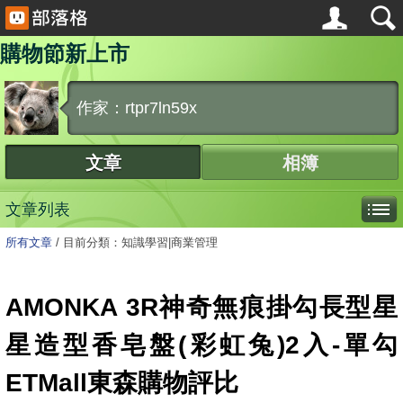
購物節新上市
作家：rtpr7ln59x
文章
相簿
文章列表
所有文章
/
目前分類：知識學習|商業管理
AMONKA 3R神奇無痕掛勾長型星
星造型香皂盤(彩虹兔)2入-單勾
ETMall東森購物評比