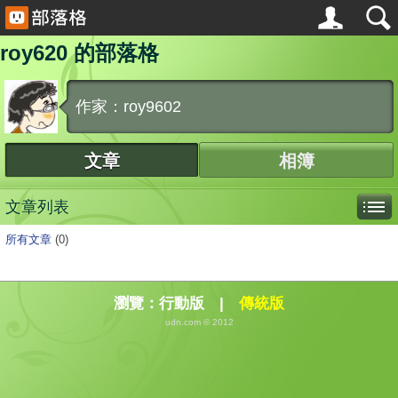
roy620 的部落格
作家：roy9602
文章
相簿
文章列表
所有文章
(0)
瀏覽：
行動版
|
傳統版
udn.com © 2012