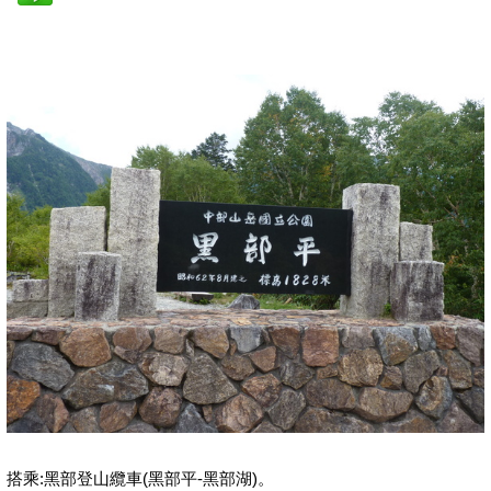
搭乘:黑部登山纜車(黑部平-黑部湖)。