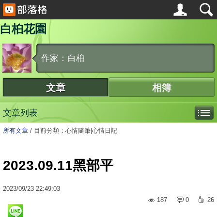
白桕花園
作家：白桕
文章
相簿
文章列表
所有文章
/
目前分類：心情隨筆|心情日記
2023.09.11黑部平
2023
/
09
/
23
22:49:03
187
0
26