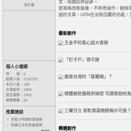
言、阻擋民粹惡夢。
洛杉基
部落格改新版後，不熟悉操作，刪除
過的文章，UDN也沒有回覆的功能，
最新創作
王金平的真心話大冒險
「釘子戶」啓示錄
個人小檔案
等 級：8
誰是台灣的「葛蘭姆」？
點閱人氣：7230755
本日人氣：180
文章創作：1983
媒體被民選政府操控 可謂是助紂
留言篇數：1405
被推薦數：
26
三權分立 卻對貪腐總統無計可施
推薦連結
‧
牙套小阿姨的部落格
‧
安康公主的政論客棧
精選創作
more...