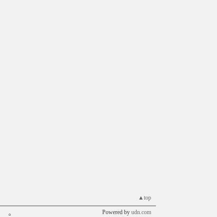
▲top
Powered by
udn.com