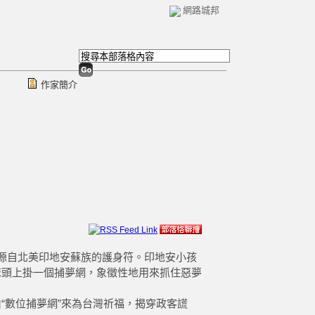
網路城邦
作家簡介
her）源自北美印地安蘇族的護身符。印地安小孩
床頭上掛一個捕夢網，象徵性地用來抓住惡夢
“數位捕夢網”來為台灣祈福，揭穿政客謊