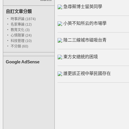
急尋蔡博士留英同學
自訂文章分類
‧
時事評論 (1874)
小英不知所云的市場學
‧
名家專論 (12)
‧
教育文化 (3)
‧
心情隨筆 (24)
陸二三線城市磁吸台青
‧
科技管理 (10)
‧
不分類 (60)
東方女總統的困境
Google AdSense
誰更該正視中華民國存在