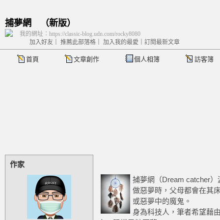
捕夢網
（
新版
）
我的網址：https://classic-blog.udn.com/rocky8080
加入好友
｜
推薦此部落格
｜
加入我的最愛
｜
訂閱最新文章
首頁
文章創作
個人相簿
訪客簿
作家
捕夢網（Dream catc
做惡夢時，父母都會在其
或惡夢中的魔鬼。
身為科技人，筆者希望藉由