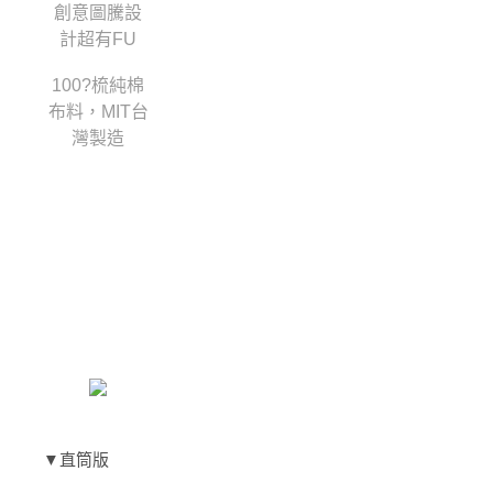
創意圖騰設
計超有FU
100?梳純棉
布料，MIT台
灣製造
▼直筒版