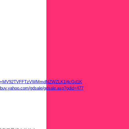
?mcode=MV92TVFFTzVWMmdNZWZLK1l4cGd1K
y.yahoo.com/gdsale/gdsale.asp?gdid=477