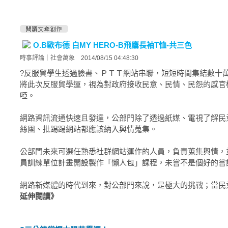
O.B歐布德 白MY HERO-B飛鷹長袖T恤-共三色
時事評論
｜
社會萬象
2014/08/15 04:48:30
?反服貿學生透過臉書、ＰＴＴ網站串聯，短短時間集結數十
將此次反服貿學運，視為對政府接收民意、民情、民怨的感官
啞。
網路資訊流通快速且發達，公部門除了透過紙媒、電視了解民
絲團、批踢踢網站都應該納入輿情蒐集。
公部門未來可選任熟悉社群網站運作的人員，負責蒐集輿情，
員訓練單位計畫開設製作「懶人包」課程，未嘗不是個好的嘗
網路新媒體的時代到來，對公部門來說，是極大的挑戰；當民
延伸閱讀》