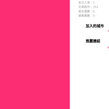
本日人氣：1
文章創作：253
留言篇數：0
被推薦數：
0
加入的城市
推薦連結
m