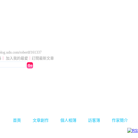
休閒褲 西裝
（
新版
）
og.udn.com/robertlf161337
格
｜
加入我的最愛
｜
訂閱最新文章
首頁
文章創作
個人相簿
訪客簿
作家簡介