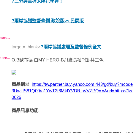
?三分鐘掌握太陽花學運！
?兩岸協議監督條例 政院版vs.民間版
more...
target=_blank>
?兩岸協議處理及監督條例全文
ore...
O.B歐布德 白MY HERO-B飛鷹長袖T恤-共三色
商品網址
:
https://tw.partner.buy.yahoo.com:443/gd/buy
3UwUS81Q00ra1YwT2t6MklYVDRlbVVZPQ==&url=https://tw.bu
0626
商品訊息功能
: