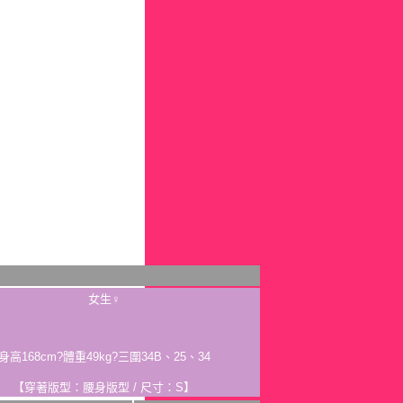
女生♀
身高168cm?體重49kg?三圍34B、25、34
【穿著版型：腰身版型 / 尺寸：S】