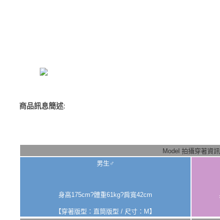
商品訊息簡述
:
Model 拍攝穿著資訊
男生♂
身高175cm?體重61kg?肩寬42cm
【穿著版型：直筒版型 / 尺寸：M】