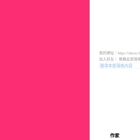
流行男裝 
我的網址：https://classic-bl
加入好友
｜
推薦此部落
作家