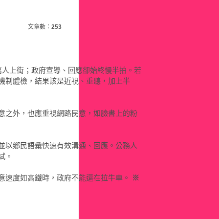
文章數：
253
萬人上街；政府宣導、回應卻始終慢半拍。若
機制體檢，結果該是近視、重聽，加上半
意之外，也應重視網路民意，如臉書上的粉
並以鄉民語彙快速有效溝通、回應。公務人
試。
意速度如高鐵時，政府不能還在拉牛車。
※