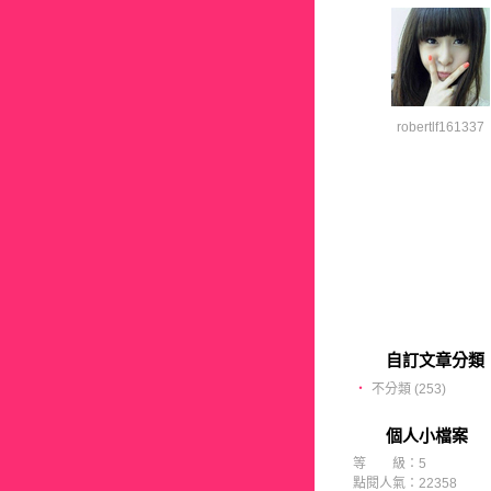
robertlf161337
自訂文章分類
‧
不分類 (253)
個人小檔案
等 級：5
點閱人氣：22358