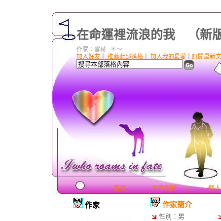
在命運裡流浪的我
（
新
作家：雪赫...＊～
加入好友
｜
推薦此部落格
｜
加入我的最愛
｜
訂閱最新
首頁
文章創作
個人
作家簡介
作家
性別：男