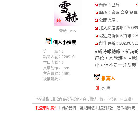
婚姻：已婚
興趣：旅遊,音樂,命理
公開信箱：
加入網路城邦：2008/03/
雪赫...＊～
最近更新個人資訊：2021/
個人小檔案
創作更新：2023/07/13 
●新詩報總編、新詩
等 級：8
點閱人氣：920910
道德，喜歡詩。 ●
本日人氣：6
小，但不是一介灰塵
文章創作：1699
留言篇數：1691
推薦人
被推薦數：
1
水 羚
本部落格刊登之內容為作者個人自行提供上傳，不代表 udn 立場。
刊登網站廣告
︱
關於我們
︱
常見問題
︱
服務條款
︱
著作權聲明