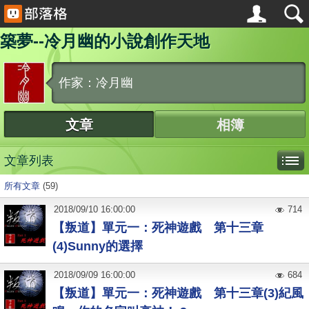
築夢--冷月幽的小說創作天地
作家：冷月幽
文章
相簿
文章列表
所有文章
(59)
2018
/
09
/
10
16:00:00
714
【叛道】單元一：死神遊戲 第十三章
(4)Sunny的選擇
2018
/
09
/
09
16:00:00
684
【叛道】單元一：死神遊戲 第十三章(3)紀風