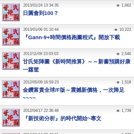
2013
/
01
/
24
13:34:35
1,662
日圓會到100？
2013
/
01
/
06
01:10:44
10,222
『Gann-9+時間價格跑圖程式』開放下載
2012
/
11
/
09
23:03:03
2,546
甘氏矩陣圖《新時間推算》～～新書預購好康
一籮筐
2012
/
05
/
09
16:59:23
1,518
金鑽富貴全球/F版～震撼新價格，一次降足
~~~~
2012
/
04
/
17
22:36:48
1,739
『新技術分析』的時代開始~專文