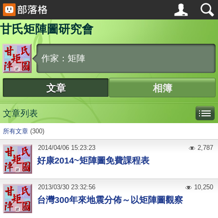
甘氏矩陣圖研究會
作家：矩陣
文章
相簿
文章列表
所有文章
(300)
2014
/
04
/
06
15:23:23
2,787
好康2014~矩陣圖免費課程表
2013
/
03
/
30
23:32:56
10,250
台灣300年來地震分佈～以矩陣圖觀察