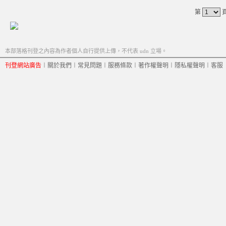
第
本部落格刊登之內容為作者個人自行提供上傳，不代表 udn 立場。
刊登網站廣告
︱
關於我們
︱
常見問題
︱
服務條款
︱
著作權聲明
︱
隱私權聲明
︱
客服