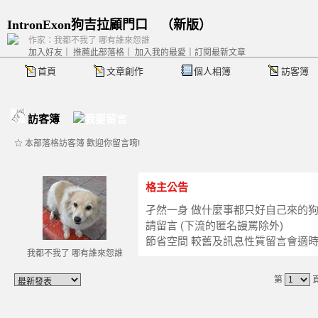
IntronExon狗吉拉顧門口
（
新版
）
作家：我都不我了 哪有誰來怨誰
加入好友
｜
推薦此部落格
｜
加入我的最愛
｜
訂閱最新文章
首頁
文章創作
個人相簿
訪客簿
訪客簿
☆ 本部落格訪客簿 歡迎你留言唷!
格主公告
孑然一身 做什麼事都只好自己來的
請留言 (下流的匿名謾罵除外)
節省空間 較舊及訊息性質留言會適時
我都不我了 哪有誰來怨誰
第