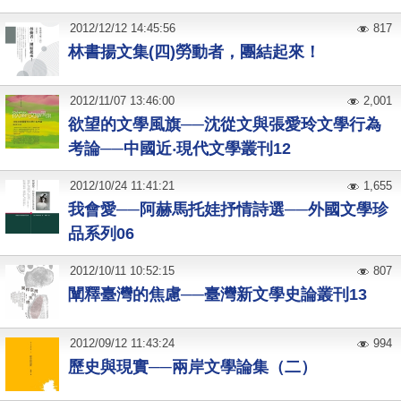
2012
/
12
/
12
14:45:56
817
林書揚文集(四)勞動者，團結起來！
2012
/
11
/
07
13:46:00
2,001
欲望的文學風旗──沈從文與張愛玲文學行為
考論──中國近‧現代文學叢刊12
2012
/
10
/
24
11:41:21
1,655
我會愛──阿赫馬托娃抒情詩選──外國文學珍
品系列06
2012
/
10
/
11
10:52:15
807
闡釋臺灣的焦慮──臺灣新文學史論叢刊13
2012
/
09
/
12
11:43:24
994
歷史與現實──兩岸文學論集（二）