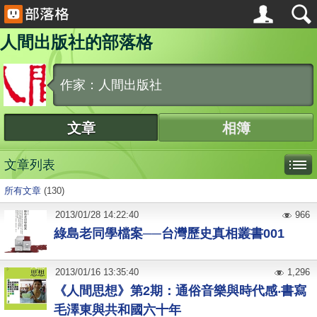
人間出版社的部落格
作家：人間出版社
文章
相簿
文章列表
所有文章
(130)
2013
/
01
/
28
14:22:40
966
綠島老同學檔案──台灣歷史真相叢書001
2013
/
01
/
16
13:35:40
1,296
《人間思想》第2期：通俗音樂與時代感‧書寫
毛澤東與共和國六十年