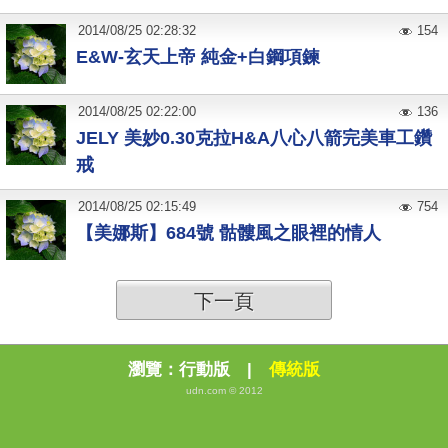
2014
/
08
/
25
02:28:32
154
E&W-玄天上帝 純金+白鋼項鍊
2014
/
08
/
25
02:22:00
136
JELY 美妙0.30克拉H&A八心八箭完美車工鑽
戒
2014
/
08
/
25
02:15:49
754
【美娜斯】684號 骷髏風之眼裡的情人
下一頁
瀏覽：
行動版
|
傳統版
udn.com © 2012