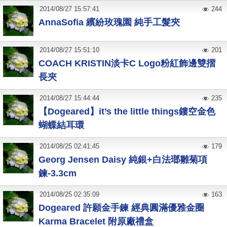
2014
/
08
/
27
15:57:41
244
AnnaSofia 繽紛玫瑰園 純手工髮夾
2014
/
08
/
27
15:51:10
201
COACH KRISTIN淡卡C Logo粉紅飾邊雙摺
長夾
2014
/
08
/
27
15:44:44
235
【Dogeared】it’s the little things鏤空金色
蝴蝶結耳環
2014
/
08
/
25
02:41:45
179
Georg Jensen Daisy 純銀+白法瑯雛菊項
鍊-3.3cm
2014
/
08
/
25
02:35:09
163
Dogeared 許願金手鍊 經典圓滿優雅金圈
Karma Bracelet 附原廠禮盒