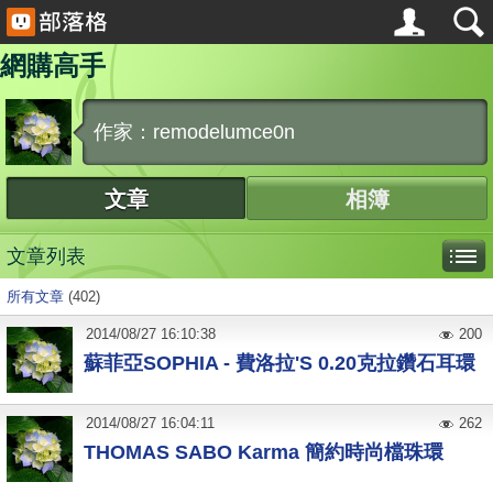
網購高手
作家：remodelumce0n
文章
相簿
文章列表
所有文章
(402)
2014
/
08
/
27
16:10:38
200
蘇菲亞SOPHIA - 費洛拉'S 0.20克拉鑽石耳環
2014
/
08
/
27
16:04:11
262
THOMAS SABO Karma 簡約時尚檔珠環