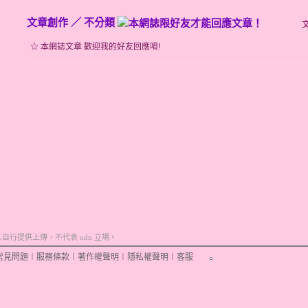
文章創作
／
不分類
☆ 本網誌文章 歡迎我的好友回應唷!
行提供上傳，不代表 udn 立場。
常見問題
︱
服務條款
︱
著作權聲明
︱
隱私權聲明
︱
客服