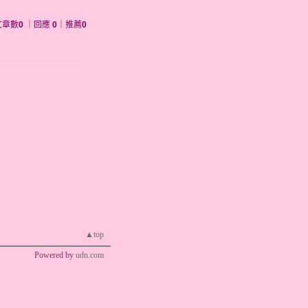
文章數
0
｜回應
0
｜推薦
0
▲top
Powered by
udn.com