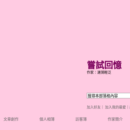
嘗試回憶
作家：漣漪輕泛
加入好友
｜
加入我的最愛
｜
文章創作
個人相簿
訪客簿
作家簡介