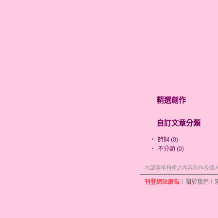
精選創作
自訂文章分類
‧
詩詞 (0)
‧
不分類 (0)
本部落格刊登之內容為作者個人自
刊登網站廣告
︱
關於我們
︱