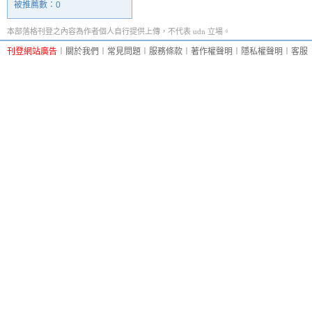
被推薦數：
0
本部落格刊登之內容為作者個人自行提供上傳，不代表 udn 立場。
刊登網站廣告
︱
關於我們
︱
常見問題
︱
服務條款
︱
著作權聲明
︱
隱私權聲明
︱
客服