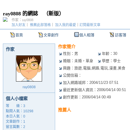
ray0808 的網誌
（
新版
）
作家：ray0808
加入好友
｜
推薦此部落格
｜
加入我的最愛
｜
訂閱最新文章
首頁
文章創作
個人相簿
訪客簿
作家簡介
作家
性別：男
年齡：30
婚姻：未婚，單身
學歷：學士
興趣：旅遊,電腦,網路,電玩,漫畫,美食
公開信箱：
加入網路城邦：2004/11/23 07:51
ray0808
最近更新個人資訊：2006/04/14 00:51
創作更新：2006/04/14 00:49
個人小檔案
等 級：3
推薦人
點閱人氣：10298
本日人氣：0
文章創作：1
留言篇數：2