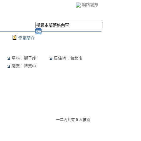
網路城邦
作家簡介
星座：獅子座
居住地：台北市
職業：待業中
一年內共有
0
人推薦