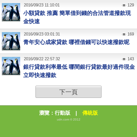
2016
/
09
/
23
11:10:01
129
小額貸款 推薦 簡單借到錢的合法管道撥款現
金快速
2016
/
09
/
23
03:01:31
169
青年安心成家貸款 哪裡借錢可以快速撥款呢
2016
/
09
/
22
22:57:32
143
銀行貸款利率最低 哪間銀行貸款最好過件現金
立即快速撥款
下一頁
瀏覽：
行動版
|
傳統版
udn.com © 2012