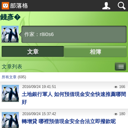
錢彥�
作家：r8i0s6
文章
相簿
文章列表
所有文章
(695)
2016
/
09
/
24
19:41:51
166
土地銀行軍人 如何預借現金安全快速推薦哪間
好
2016
/
09
/
24
15:37:42
180
轉增貸 哪裡預借現金安全合法立即撥款呢