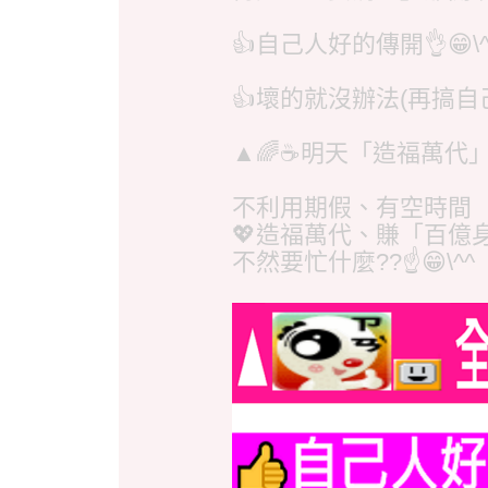
👍自己人好的傳開👌😁\^
👍壞的就沒辦法(再搞自己人
▲🌈☕明天「造福萬代」
不利用期假、有空時
💖造福萬代、賺「百
不然要忙什麼??☝️😁\^^