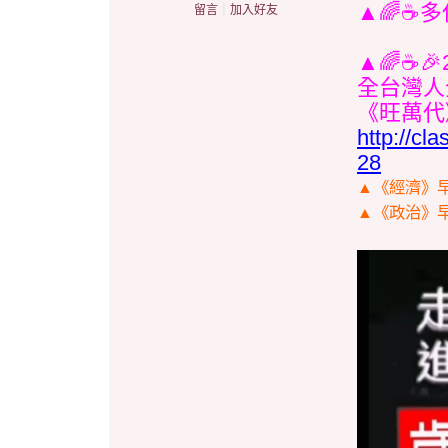
▲🌈☕多
留言
｜
加入好友
▲🌈☕
全台灣人
《旺萬代》!!👍😘
http://c
28
▲《經濟》早
▲《政治》早