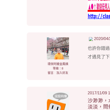
2020/04/
也許你錯過
才遇見了下
環保阿嬤金鳳姨
等級：8
留言
｜
加入好友
2017/11/09 
沙渺渺，
淡淡，問