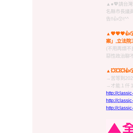
▲●💖請台灣
名縣市長議員
告!!👍😙\^^
▲💖💖
案」,立法院
(不用再煩不
惡性政治聊不完
▲💥💥💥
→苦等到20
→才能１仟１佰萬共富大發
http://clas
http://clas
http://clas