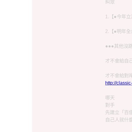
糾眾
1.【●今年立
2.【●明年全台
●●●其他沒
才不會給自
才不會給對岸
http://clas
哪天
對手
先建立「百億身
自己人就什麼