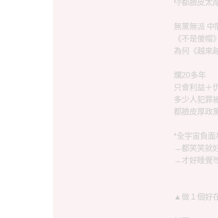
👎都臉皮太
無黨無派 中
《不是傻帽
為何《越來越
爛20多年
只會利益＋
多少人犯罪
都臉皮厚政
*全宇宙負面
→都笑笑就
→才好睡覺👋
▲做１個好