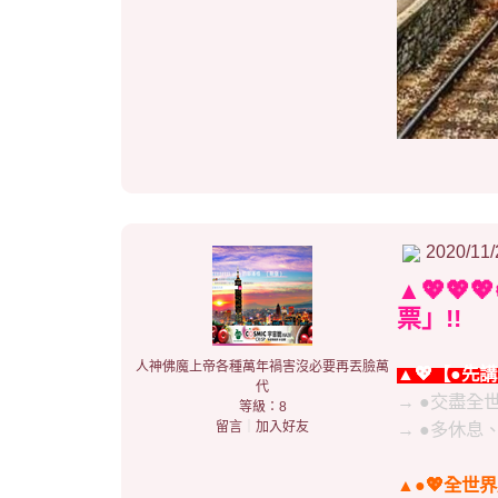
2020/11/
▲💖💖
票」!!
人神佛魔上帝各種萬年禍害沒必要再丟臉萬
▲💖【●先講
代
→ ●交盡全
等級：8
留言
｜
加入好友
→ ●多休息、多好休
▲●💖全世界