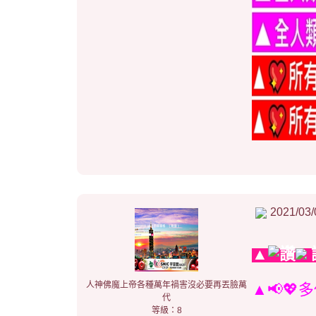
2021/03/
▲
人神佛魔上帝各種萬年禍害沒必要再丟臉萬
▲📢💖
代
等級：8