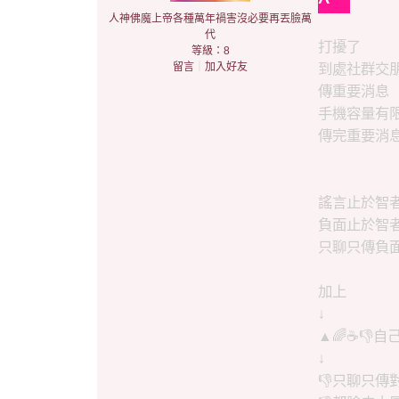
^
人神佛魔上帝各種萬年禍害沒必要再丟臉萬
代
打擾了
等級：8
留言
｜
加入好友
到處社群交
傳重要消息
手機容量有
傳完重要消息
謠言止於智
負面止於智
只聊只傳負
加上
↓
▲🌈☕👎自
↓
👎只聊只傳