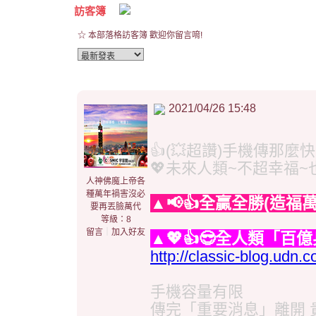
訪客簿
☆ 本部落格訪客簿 歡迎你留言唷!
2021/04/26 15:48
👍(💥超讚)手機傳那麼快
💖未來人類~不超幸福~也難
人神佛魔上帝各
種萬年禍害沒必
▲📢👍全贏全勝(造福
要再丟臉萬代
等級：8
留言
｜
加入好友
▲💖👍😎全人類「百
http://classic-blog.ud
手機容量有限
傳完「重要消息」離開 