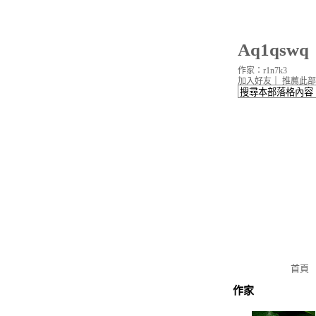
Aq1qswq
作家：r1n7k3
加入好友
｜
推薦此部
首頁
作家