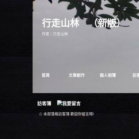
行走山林
（
新版
）
作家：行走山林
首頁
文章創作
個人相簿
訪
訪客簿
☆ 本部落格訪客簿 歡迎你留言唷!