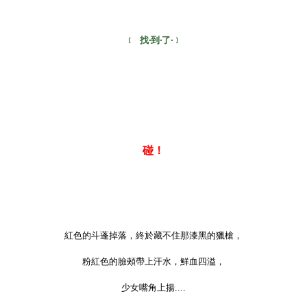
﹝ 找‧到‧了‧﹞
碰！
紅色的斗蓬掉落，終於藏不住那漆黑的獵槍，
粉紅色的臉頰帶上汗水，鮮血四溢，
少女嘴角上揚....