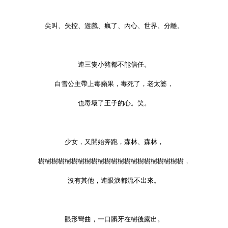
尖叫、失控、遊戲、瘋了、內心、世界、分離。
連三隻小豬都不能信任。
白雪公主帶上毒蘋果，毒死了，老太婆，
也毒壞了王子的心。笑。
少女，又開始奔跑，森林、森林，
樹樹樹樹樹樹樹樹樹樹樹樹樹樹樹樹樹樹樹樹樹樹，
沒有其他，連眼淚都流不出來。
眼形彎曲，一口髒牙在樹後露出。