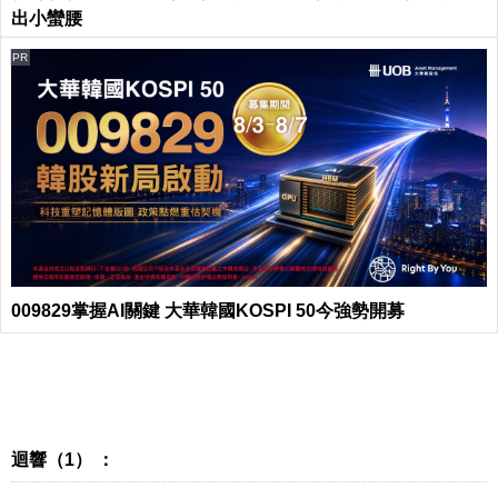
出小蠻腰
PR
009829掌握AI關鍵 大華韓國KOSPI 50今強勢開募
迴響（1） ：