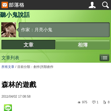
聽小鬼說話
作家：月亮小鬼
文章
相簿
文章列表
所有文章
/
目前分類：創作|另類創作
森林的遊戲
2011
/
04
/
02
17:08:58
975
1
8