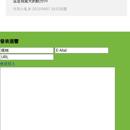
這是我最大的動力!!!!
月亮小鬼
於
2011
/
04
/
07
18
:
52
回覆
發表迴響
會員登入