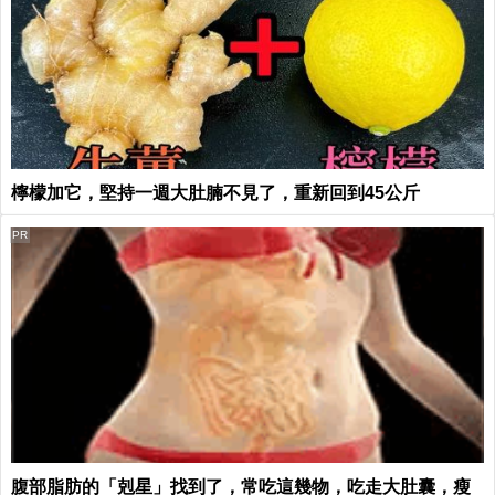
檸檬加它，堅持一週大肚腩不見了，重新回到45公斤
PR
腹部脂肪的「剋星」找到了，常吃這幾物，吃走大肚囊，瘦