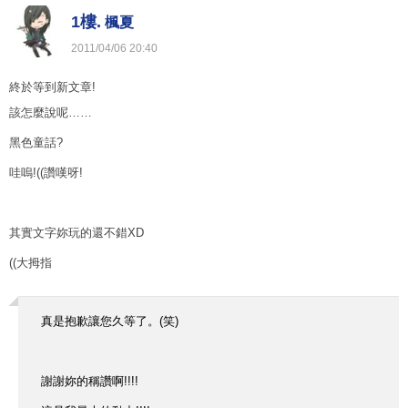
1樓.
楓夏
2011
/
04
/
06
20
:
40
終於等到新文章!
該怎麼說呢……
黑色童話?
哇嗚!((讚嘆呀!
其實文字妳玩的還不錯XD
((大拇指
真是抱歉讓您久等了。(笑)
謝謝妳的稱讚啊!!!!