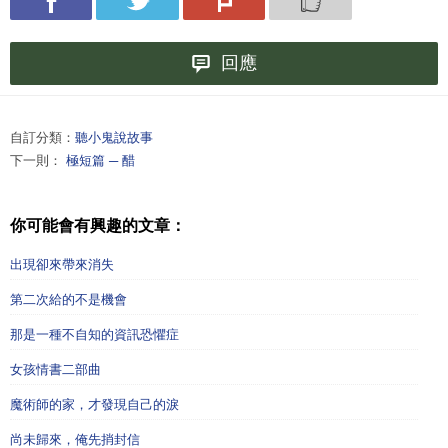
回應
自訂分類：
聽小鬼說故事
下一則：
極短篇 ─ 醋
你可能會有興趣的文章：
出現卻來帶來消失
第二次給的不是機會
那是一種不自知的資訊恐懼症
女孩情書二部曲
魔術師的家，才發現自己的淚
尚未歸來，俺先捎封信