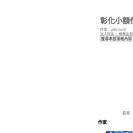
彰化小額
作家：q88y2m28
加入好友
｜
推薦此部
首頁
作家