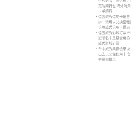
班族必看！哪張現金
更能顧荷包 海外消費
卡手續費
‧
信義威秀信用卡優惠
辦一張可以兌換里程
信義威秀信用卡優惠
‧
信義威秀影城訂票 
遊聯名卡是最實用的
威秀影城訂票
‧
台中威秀票價優惠 
出去玩必備信用卡 
秀票價優惠