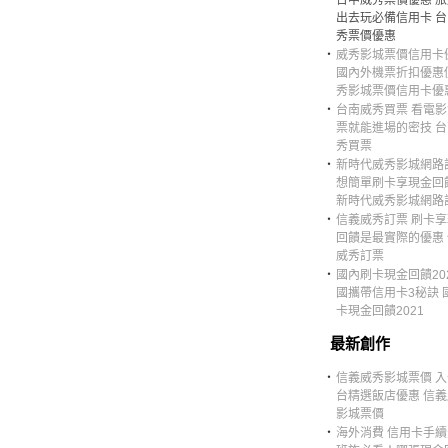
‧
台中威秀票價優惠 
出去玩必備信用卡 
秀票價優惠
‧
威秀影城票價信用卡
國內外機票折扣優惠
秀影城票價信用卡優
‧
台南威秀買票 看電
票就能進場的密技 
秀買票
‧
新時代威秀影城網路
想簡單刷卡享現金回
新時代威秀影城網路
‧
信義威秀訂票 刷卡
回饋是最實際的優惠
威秀訂票
‧
國內刷卡現金回饋202
國攜帶信用卡3秘訣 
卡現金回饋2021
最新創作
‧
信義威秀影城票價 
台精選飯店優惠 信
影城票價
‧
海外消費 信用卡手續