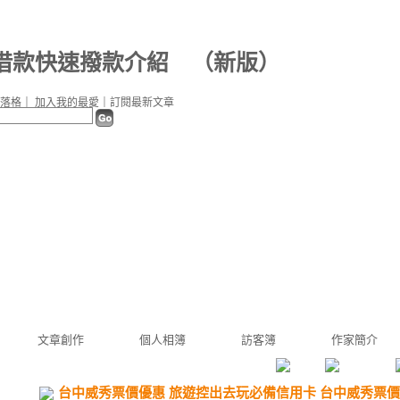
借款快速撥款介紹
（
新版
）
落格
｜
加入我的最愛
｜
訂閱最新文章
文章創作
個人相簿
訪客簿
作家簡介
台中威秀票價優惠 旅遊控出去玩必備信用卡 台中威秀票