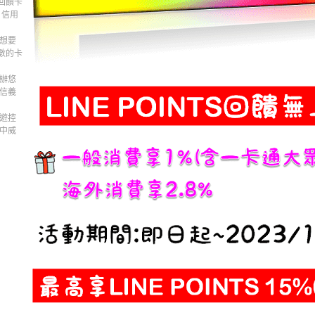
回饋卡
 信用
 想要
數的卡
申辦悠
 信義
旅遊控
台中威