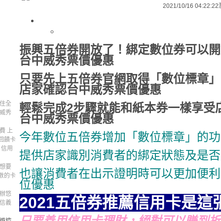
2021/10/16 04:22:22
振興五倍券開放了！綁定數位券可以開
台中威秀票價優惠
只要先上五倍券官網取得「數位標章」
店家確認
台中威秀票價優惠
入住全
輕鬆完成2步驟就能和紙本券一樣享受
義威秀
台中威秀票價優惠
費 上
今年數位五倍券增加「數位標章」的功
回饋卡
 信用
提供店家識別消費者的綁定狀態及是否
 想要
也讓消費者在出示證明時可以更加便利
數的卡
位優惠
申辦悠
2021五倍券推薦信用卡是這
 信義
只要善用信用卡理財，絕對可以賺到折