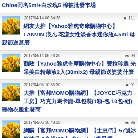
Chloe同名5ml+白玫瑰5 棉被批發市場
2017
/
04
/
14
06:34:38
111
網友大推【Yahoo雅虎奇摩購物中心】
LANVIN 浪凡 花漾女性淡香水迷你瓶4.5ml 母
親節送甚麼
2017
/
04
/
14
06:28:30
94
勸敗【Yahoo雅虎奇摩購物中心】寶拉珍選 光
采美白精華液2入(30mlx2) 母親節送婆婆什麼
2017
/
04
/
05
10:55:30
91
大推【富邦MOMO購物網】【JOYCE巧克力
工房】巧克力馬卡龍-單包裝(1顆-包 10包-組)
寵物衣服批發商
2017
/
04
/
05
10:49:39
96
網購【富邦MOMO購物網】【土豆們】57號冰