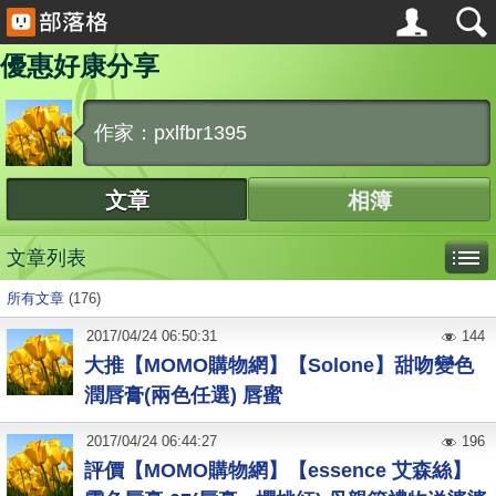
優惠好康分享
作家：pxlfbr1395
文章
相簿
文章列表
所有文章
(176)
2017
/
04
/
24
06:50:31
144
大推【MOMO購物網】【Solone】甜吻變色
潤唇膏(兩色任選) 唇蜜
2017
/
04
/
24
06:44:27
196
評價【MOMO購物網】【essence 艾森絲】