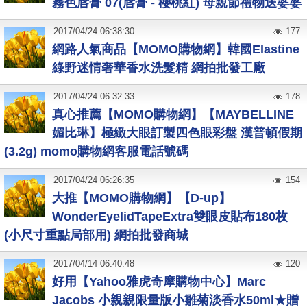
霧色唇膏 07(唇膏 - 櫻桃紅) 母親節禮物送婆婆
2017
/
04
/
24
06:38:30
177
網路人氣商品【MOMO購物網】韓國Elastine
綠野迷情奢華香水洗髮精 網拍批發工廠
2017
/
04
/
24
06:32:33
178
真心推薦【MOMO購物網】【MAYBELLINE
媚比琳】極緻大眼訂製四色眼彩盤 漢普頓假期
(3.2g) momo購物網客服電話號碼
2017
/
04
/
24
06:26:35
154
大推【MOMO購物網】【D-up】
WonderEyelidTapeExtra雙眼皮貼布180枚
(小尺寸重點局部用) 網拍批發商城
2017
/
04
/
14
06:40:48
120
好用【Yahoo雅虎奇摩購物中心】Marc
Jacobs 小親親限量版小雛菊淡香水50ml★贈