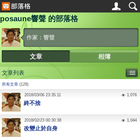
posaune響聲 的部落格
作家：響聲
文章
相簿
文章列表
所有文章
(128)
2018
/
03
/
06
23:35:11
1,076
終不捨
2018
/
02
/
23
00:30:38
1,044
改變止於自身