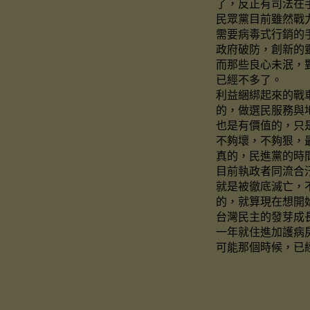
了，反正有司法在
民眾黨目前雖然戰
需要病毒式行銷的
政府破防，創新的
而那些良心未泯，
已經不多了。
利益綑綁起來的戰
的，做選民服務與
也是有價值的，只
不夠壞，不夠狠，
真的，民進黨的時
目前執政者同流合
就是被徹底滅亡，
的，就算現在想開
台灣民主的發芽成
一年就住進加護病
可能那個時候，已