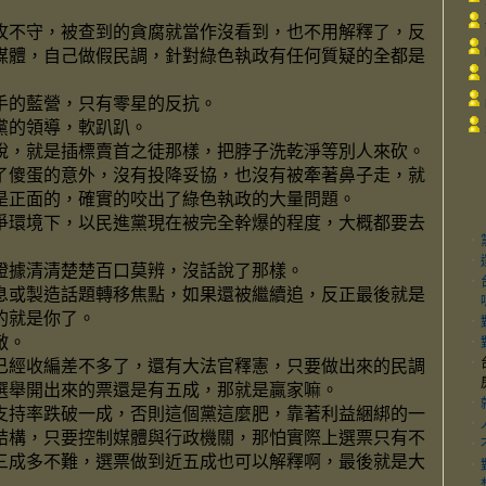
攻不守，被查到的貪腐就當作沒看到，也不用解釋了，反
媒體，自己做假民調，針對綠色執政有任何質疑的全都是
手的藍營，只有零星的反抗。
黨的領導，軟趴趴。
說，就是插標賣首之徒那樣，把脖子洗乾淨等別人來砍。
了傻蛋的意外，沒有投降妥協，也沒有被牽著鼻子走，就
是正面的，確實的咬出了綠色執政的大量問題。
爭環境下，以民進黨現在被完全幹爆的程度，大概都要去
‧
‧
證據清清楚楚百口莫辨，沒話說了那樣。
‧
息或製造話題轉移焦點，如果還被繼續追，反正最後就是
的就是你了。
‧
敵。
‧
‧
已經收編差不多了，還有大法官釋憲，只要做出來的民調
選舉開出來的票還是有五成，那就是贏家嘛。
‧
支持率跌破一成，否則這個黨這麼肥，靠著利益綑綁的一
‧
結構，只要控制媒體與行政機關，那怕實際上選票只有不
‧
三成多不難，選票做到近五成也可以解釋啊，最後就是大
‧