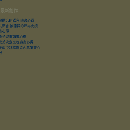
最新創作
被遺忘的語言 讀書心得
共濟會 被隱藏的世界史讀
書心得
原子習慣讀書心得
完美決定之魂讀書心得
東南亞詐騙園區內幕讀書心
得