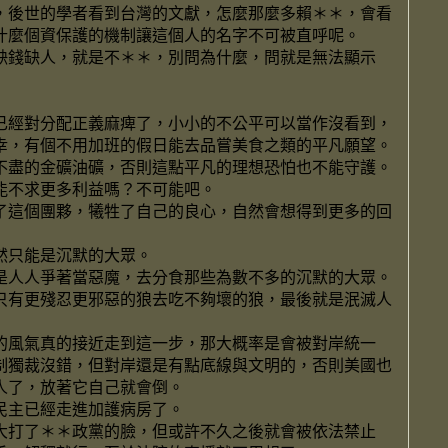
，後世的學者看到台灣的文獻，怎麼那麼多賴＊＊，會看
什麼個資保護的機制讓這個人的名字不可被直呼呢。
缺錢缺人，就是不＊＊，別問為什麼，問就是無法顯示
已經對分配正義麻痺了，小小的不公平可以當作沒看到，
幸，有個不用加班的假日能去品嘗美食之類的平凡願望。
不盡的金礦油礦，否則這點平凡的理想恐怕也不能守護。
能不求更多利益嗎？不可能吧。
了這個團夥，犧牲了自己的良心，自然會想得到更多的回
然只能是沉默的大眾。
是人人爭著當惡魔，去分食那些為數不多的沉默的大眾。
只有更殘忍更邪惡的狼去吃不夠壞的狼，最後就是泯滅人
的風氣真的接近走到這一步，那大概率是會被對岸統一
制獨裁沒錯，但對岸還是有點底線與文明的，否則美國也
人了，放著它自己就會倒。
民主已經走進加護病房了。
大打了＊＊政黨的臉，但或許不久之後就會被依法禁止