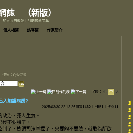
網誌
（
新版
）
｜
加入我的最愛
｜
訂閱最新文章
個人相簿
訪客簿
作家簡介
作家：Q版傻蛋
字體：
小
中
大
已入加護病房?
2025/03/30 22:13:26
瀏覽
1462
｜回應
1
｜推薦
11
的政治，讓人生氣。
已經不要臉了。
控制了，檢調司法掌握了，只要夠不要臉，就敢為所欲