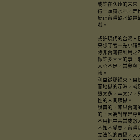
或許在久遠的未來
得一頭霧水吧，是
反正台灣缺水缺電
啦。
或許現代的台灣人
只想守著一點小確
除非台灣挖到用之
做許多＊＊的事，
人心不足，當參與
報。
利益從那裡來？自
而地獄的深淵，就
狼太多，羊太少，
性的人間煉獄。
說真的，如果台灣
的，因為對岸是專
不用把中共當成敵
不知不覺間，台灣
立法院的直播，大