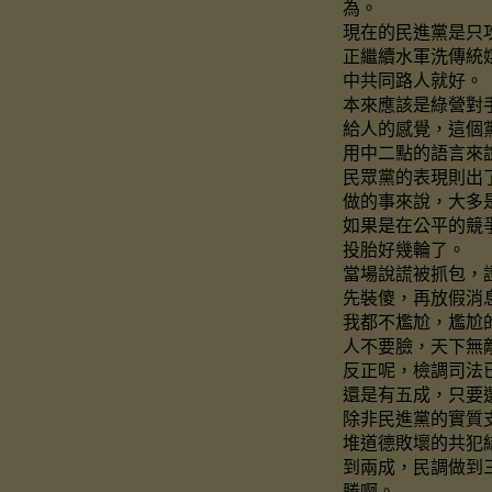
為。
現在的民進黨是只
正繼續水軍洗傳統
中共同路人就好。
本來應該是綠營對
給人的感覺，這個
用中二點的語言來
民眾黨的表現則出
做的事來說，大多
如果是在公平的競
投胎好幾輪了。
當場說謊被抓包，
先裝傻，再放假消
我都不尷尬，尷尬
人不要臉，天下無
反正呢，檢調司法
還是有五成，只要
除非民進黨的實質
堆道德敗壞的共犯
到兩成，民調做到
勝啊。