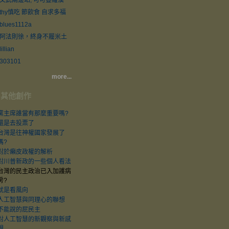
文武兩邊站, 可可疊羅漢
thy慎吃 節飲食 自求多福
blues1112a
阿法則徐，終身不履米土
lillian
303101
more...
其他創作
黨主席誰當有那麼重要嗎?
還是去投票了
台灣是往神權國家發展了
嗎?
對於癩皮政權的解析
對川普新政的一些個人看法
台灣的民主政治已入加護病
房?
就是看風向
人工智慧與同理心的聯想
不能說的屁民主
對人工智慧的新觀察與新感
想