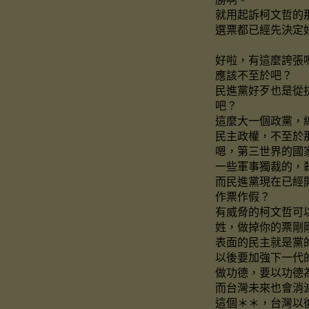
就用起訴柯文哲的
選票都已經先決定
好啦，有這麼誇張
應該不至於吧？
民進黨好歹也是從
吧？
這麼大一個政黨，
民主政權，不至於
嗯，第三世界的國
一些軍事獨裁的，
而民進黨現在已經
作票作假？
有威脅的柯文哲可
姓，做掉你的票剛
表面的民主就是黨
以後要加強下一代
做功德，要以功德
而台灣未來也會消
這個＊＊，台灣以