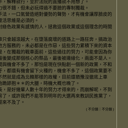
手，解釋就行，至於法院的直播就不用想了。
力很不錯，但未必玩得過不要臉的專制獨裁。
手法，一口氣營造絕對優勢的聲勢，才有機會讓厚臉皮的
靈活思維是必須的。
對綠色政黨有感情的人，拯救這個政黨或這個理念的時間
車只會越滾越大，在墮落腐壞的道路上一路狂奔，搞政治
地方服務的，未必都是在作惡，這些努力累積下來的資本
是，在獨裁的戰車面前，這些過往的努力，可能會因為你
最後變成那個核心的祭品，最後被邊緣化，兩面不是人。
間與機會不多了，那怕是現在快點創一個新的政黨，不和
汙，都還有機會留下火種的，機會不多了，這個政黨要不
不然就是成為北韓那樣的政權，目前還猶豫沒徹底上車
始跪舔抱＊＊的大腿，時機大概也晚了。
長，是好幾輩人數十年的努力才得來的，而崩解呢，不到
房了，或許我們不能等到明年的大選再來教訓民進黨了，
經來不及了。
(
不分類
｜
不分類
)