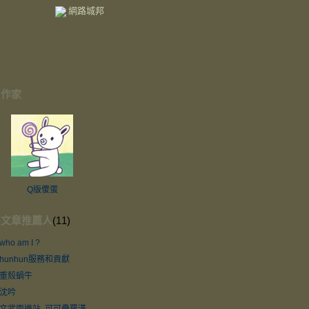
網路城邦
作家
Q版傻蛋
文章推薦人
(11)
who am I ?
hunhun服務和貢獻
重殼蝸牛
沈吟