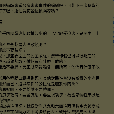
那個邏輯來當台灣未來事件的編劇吧，可能下一次選舉的
好了喔，還怕貪腐證據被揭發嗎？
‧
嗎？
‧
‧
抗爭國民黨專制政權起步的，也曾經受迫害，是民主鬥士
‧
‧
總不會全都是人渣敗類吧？
那麼不要臉吧？
家，那些表面上的民主政權，選舉作假也可以很難看的。
殺人越貨都敢，做個票有什麼不敢的？
開始不要臉，反正既然認輸會一無所有，他們有什麼不敢
以用各種藉口羈押到死，其他對民進黨沒有威脅的小老百
剛好而已，還以為你的公民權是屬於你的啊？
的恩賜啊，不要給臉不要臉喔。
的道德教育，要會感恩，要重視功德，為國家犧牲奉獻是
為榮喔。
滅缺德這個詞，就像對岸八九和六四這兩個數字會被變成
後也會在AI助力之下消滅缺德喔，缺德鬼會變成＊＊鬼。