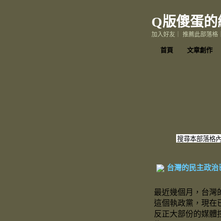
Q版傻蛋的
加入好友
｜
推薦此部落格
首頁
文章創作
台灣的民主政治
最近幾個月，台灣
這個執政黨，現在
反正大部份的媒體