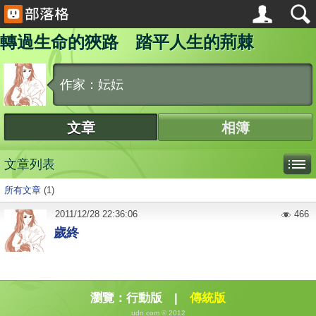
轉過生命的狹路 踏平人生的荊棘
作家：妘妘
文章
相簿
文章列表
所有文章
(1)
2011
/
12
/
28
22:36:06
466
歲終
瀏覽：
行動版
|
傳統版
udn.com © 2012