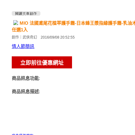
MIO 法國鳶尾花植萃護手霜-日本蜂王漿指緣護手霜-乳
任選1入
創作
｜
武俠奇幻
2016/09/08 20:52:55
情人節簡訊
商品訊息功能
:
商品訊息描述
: