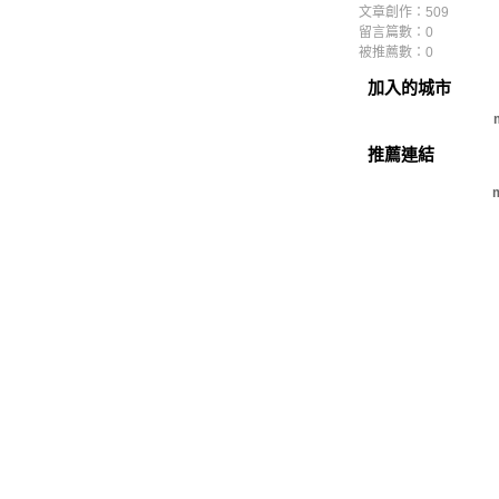
文章創作：509
留言篇數：0
被推薦數：
0
加入的城市
推薦連結
m