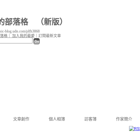
8 的部落格
（
新版
）
c-blog.udn.com/plfh3868
落格
｜
加入我的最愛
｜
訂閱最新文章
文章創作
個人相簿
訪客簿
作家簡介