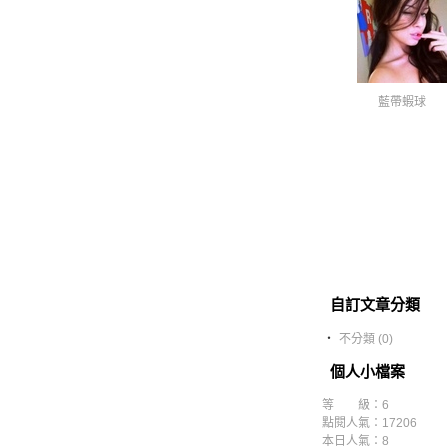
藍帶蝦球
自訂文章分類
‧
不分類 (0)
個人小檔案
等 級：6
點閱人氣：17206
本日人氣：8