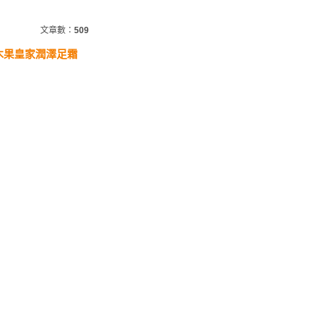
文章數：
509
油木果皇家潤澤足霜