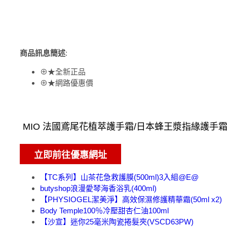
商品訊息簡述
:
⊕★全新正品
⊕★網路優惠價
【TC系列】山茶花急救護膜(500ml)3入組@E@
butyshop浪漫愛琴海香浴乳(400ml)
【PHYSIOGEL潔美淨】高效保濕修護精華霜(50ml x2)
Body Temple100％冷壓甜杏仁油100ml
【沙宣】迷你25毫米陶瓷捲髮夾(VSCD63PW)