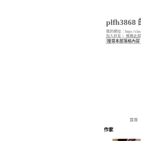
plfh386
我的網址：https://classi
加入好友
｜
推薦此部
首頁
作家