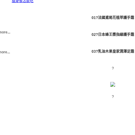
瘦身餐怎麼吃
01?法國鳶尾花植萃護手霜
more...
02?日本蜂王漿指緣護手霜
03?乳油木果皇家潤澤足霜
ore...
?
?