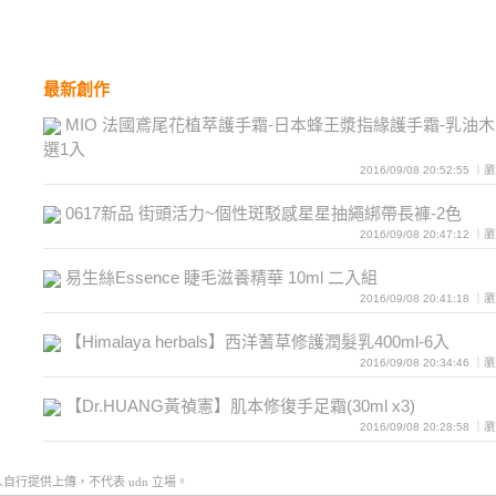
最新創作
MIO 法國鳶尾花植萃護手霜-日本蜂王漿指緣護手霜-乳油
選1入
2016/09/08 20:52:55 
0617新品 街頭活力~個性斑駁感星星抽繩綁帶長褲-2色
2016/09/08 20:47:12 
易生絲Essence 睫毛滋養精華 10ml 二入組
2016/09/08 20:41:18 
【Himalaya herbals】西洋蓍草修護潤髮乳400ml-6入
2016/09/08 20:34:46 
【Dr.HUANG黃禎憲】肌本修復手足霜(30ml x3)
2016/09/08 20:28:58 
行提供上傳，不代表 udn 立場。