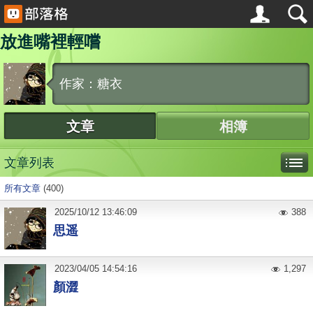
放進嘴裡輕嚐
作家：糖衣
文章
相簿
文章列表
所有文章
(400)
2025
/
10
/
12
13:46:09
388
思遥
2023
/
04
/
05
14:54:16
1,297
顏澀