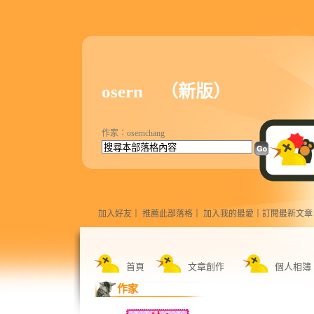
osern
（
新版
）
作家：osernchang
加入好友
｜
推薦此部落格
｜
加入我的最愛
｜
訂閱最新文章
首頁
文章創作
個人相簿
作家