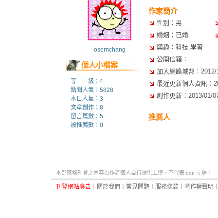
作家簡介
性別：男
婚姻：已婚
興趣：科技,學習
osernchang
公開信箱：
個人小檔案
加入網路城邦：2012/11/
等 級：4
最近更新個人資訊：2012/
點閱人氣：5828
創作更新：2013/01/07 
本日人氣：3
文章創作：8
留言篇數：5
推薦人
被推薦數：
0
本部落格刊登之內容為作者個人自行提供上傳，不代表 udn 立場。
刊登網站廣告
︱
關於我們
︱
常見問題
︱
服務條款
︱
著作權聲明