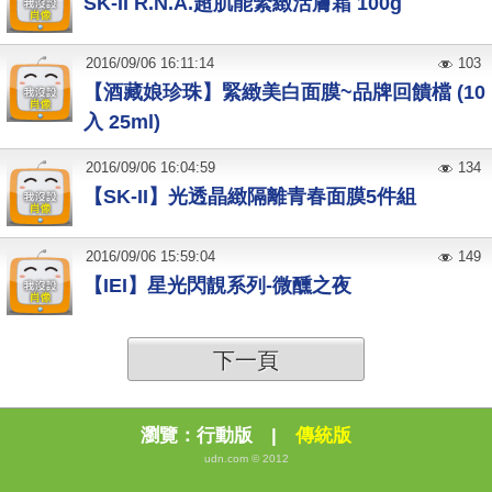
SK-II R.N.A.超肌能緊緻活膚霜 100g
2016
/
09
/
06
16:11:14
103
【酒藏娘珍珠】緊緻美白面膜~品牌回饋檔 (10
入 25ml)
2016
/
09
/
06
16:04:59
134
【SK-II】光透晶緻隔離青春面膜5件組
2016
/
09
/
06
15:59:04
149
【IEI】星光閃靚系列-微醺之夜
下一頁
瀏覽：
行動版
|
傳統版
udn.com © 2012