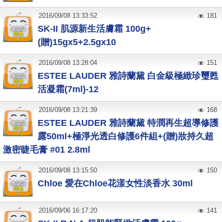
2016
/
09
/
08
13:33:52
181
SK-II 肌源新生活膚霜 100g+
(贈)15gx5+2.5gx10
2016
/
09
/
08
13:28:04
151
ESTEE LAUDER 雅詩蘭黛 白金級極緻珍璽甦
活凝霜(7ml)-12
2016
/
09
/
08
13:21:39
168
ESTEE LAUDER 雅詩蘭黛 特潤再生超導修護
露50ml+極淨光透白修護6件組+(贈)妝持久超
激密睫毛膏 #01 2.8ml
2016
/
09
/
08
13:15:50
150
Chloe 愛在Chloe花漾女性淡香水 30ml
2016
/
09
/
06
16:17:20
141