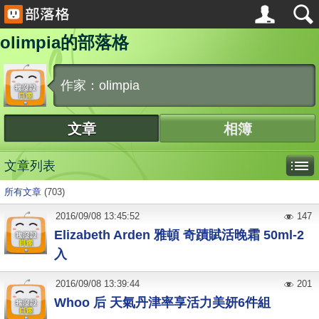
olimpia的部落格
作家：olimpia
文章
相簿
文章列表
所有文章
(703)
2016
/
09
/
08
13:45:52
147
Elizabeth Arden 雅頓 奇蹟賦活晚霜 50ml-2
入
2016
/
09
/
08
13:39:44
201
Whoo 后 天氣丹津率享活力美妍6件組