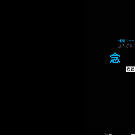
作家：=.=
加入好友
念