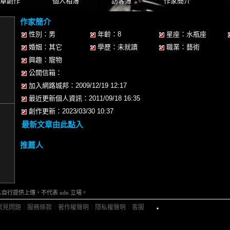
章創作
個人相簿
訪客簿
作家簡介
作家簡介
性別：男
年齡：8
星座：水瓶座
婚姻：其它
學歷：未就讀
職業：藝術
興趣：寵物
公開信箱：
加入網路城邦：2009/12/19 12:17
最近更新個人資訊：2011/09/18 16:35
創作更新：2023/03/30 10:37
最新文章由此點入
推薦人
行提供上傳，不代表 udn 立場。
常見問題
︱
服務條款
︱
著作權聲明
︱
隱私權聲明
︱
客服