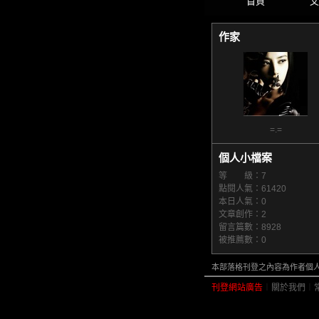
首頁
文
作家
=.=
個人小檔案
等 級：7
點閱人氣：61420
本日人氣：0
文章創作：2
留言篇數：8928
被推薦數：
0
本部落格刊登之內容為作者個人自
刊登網站廣告
︱
關於我們
︱