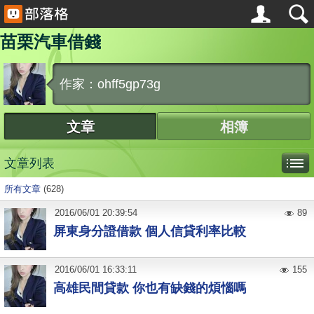
苗栗汽車借錢
作家：ohff5gp73g
文章
相簿
文章列表
所有文章
(628)
2016
/
06
/
01
20:39:54
89
屏東身分證借款 個人信貸利率比較
2016
/
06
/
01
16:33:11
155
高雄民間貸款 你也有缺錢的煩惱嗎