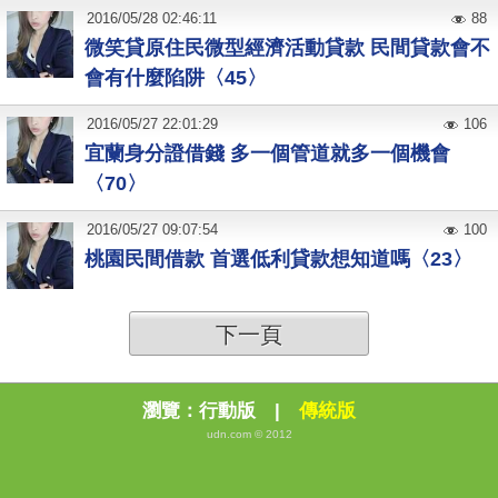
2016
/
05
/
28
02:46:11
88
微笑貸原住民微型經濟活動貸款 民間貸款會不
會有什麼陷阱〈45〉
2016
/
05
/
27
22:01:29
106
宜蘭身分證借錢 多一個管道就多一個機會
〈70〉
2016
/
05
/
27
09:07:54
100
桃園民間借款 首選低利貸款想知道嗎〈23〉
下一頁
瀏覽：
行動版
|
傳統版
udn.com © 2012