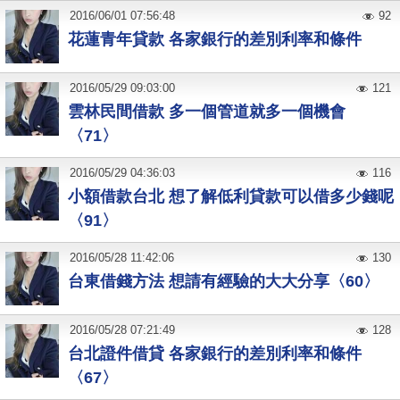
2016
/
06
/
01
07:56:48
92
花蓮青年貸款 各家銀行的差別利率和條件
2016
/
05
/
29
09:03:00
121
雲林民間借款 多一個管道就多一個機會
〈71〉
2016
/
05
/
29
04:36:03
116
小額借款台北 想了解低利貸款可以借多少錢呢
〈91〉
2016
/
05
/
28
11:42:06
130
台東借錢方法 想請有經驗的大大分享〈60〉
2016
/
05
/
28
07:21:49
128
台北證件借貸 各家銀行的差別利率和條件
〈67〉