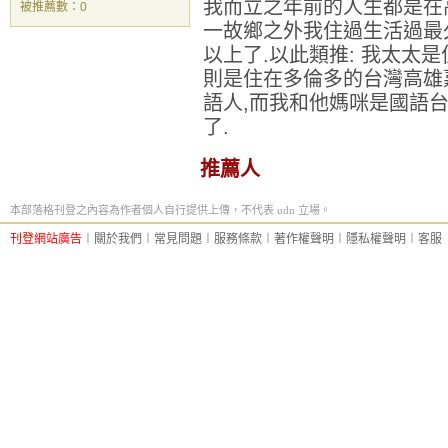
我而立之年前的人生都是在
被推薦數：
0
一故鄉之外我住過生活過最
以上了.以此類推: 我太太
則是住在多倫多的台灣高雄嘉
語人,而我和他媽咪是國語台
了.
推薦人
本部落格刊登之內容為作者個人自行提供上傳，不代表 udn 立場。
刊登網站廣告
︱
關於我們
︱
常見問題
︱
服務條款
︱
著作權聲明
︱
隱私權聲明
︱
客服