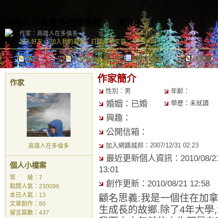
高雄人在多倫多的部落格
（
新版
）
作家：高雄人在多倫多
加入好友
｜
加入我的最愛
｜
訂閱最新文章
首頁
文章創作
個人相簿
訪客簿
作家簡介
作家
性別：男
年齡：
婚姻：已婚
學歷：未就讀
興趣：
公開信箱：
加入網路城邦：2007/12/31 02:23
高雄人在多倫多
最近更新個人資訊：2010/08/2
個人小檔案
13:01
等 級：7
創作更新：2010/08/21 12:58
點閱人氣：230096
本日人氣：13
顧名思義:我是一個住在加
文章創作：80
生成長的故鄉.除了4年大學
留言篇數：437