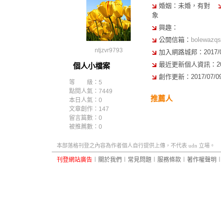
婚姻：未婚，有對
象
興趣：
公開信箱：
bolewazq
ntjzvr9793
加入網路城邦：2017/03/
最近更新個人資訊：2017/
個人小檔案
創作更新：2017/07/09 
等 級：5
點閱人氣：7449
推薦人
本日人氣：0
文章創作：147
留言篇數：0
被推薦數：
0
本部落格刊登之內容為作者個人自行提供上傳，不代表 udn 立場。
刊登網站廣告
︱
關於我們
︱
常見問題
︱
服務條款
︱
著作權聲明