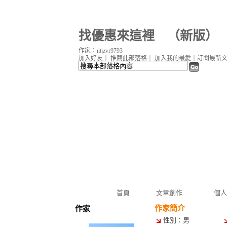
找優惠來這裡
（
新版
）
作家：ntjzvr9793
加入好友
｜
推薦此部落格
｜
加入我的最愛
｜
訂閱最新
首頁
文章創作
個人
作家簡介
作家
性別：男