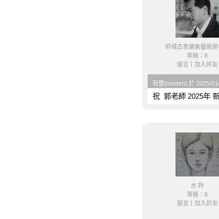
府城古意廣衡藝術郭
等級：8
留言
｜
加入好友
若登(norden) 於 2025/01
祝 郭老師 2025年
水 羚
等級：8
留言
｜
加入好友