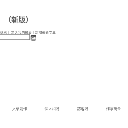
（
新版
）
落格
｜
加入我的最愛
｜
訂閱最新文章
文章創作
個人相簿
訪客簿
作家簡介