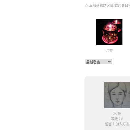
☆ 本部落格訪客簿 歡迎會員
若登
水 羚
等級：8
留言
｜
加入好友