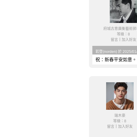
府城古意廣衡藝術郭
等級：8
留言
｜
加入好友
若登(norden) 於 2025/01
祝：新春平安如意。
端木豪
等級：8
留言
｜
加入好友