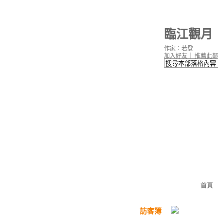
臨江觀月
作家：若登
加入好友
｜
推薦此部
首頁
訪客簿