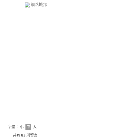
網路城邦
字體：
小
中
大
共有
83
則留言