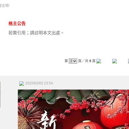
留言唷!
格主公告
若需引用；請註明本文出處。
第
頁／共
9
頁
2025/02/02 23:54