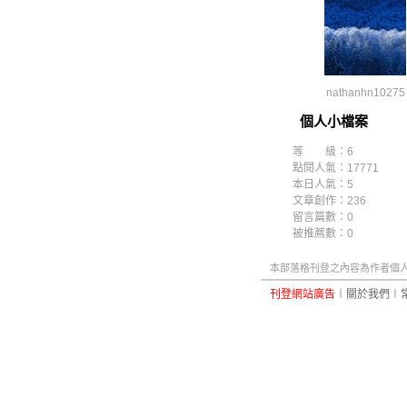
nathanhn10275
個人小檔案
等 級：6
點閱人氣：17771
本日人氣：5
文章創作：236
留言篇數：0
被推薦數：
0
本部落格刊登之內容為作者個人自
刊登網站廣告
︱
關於我們
︱