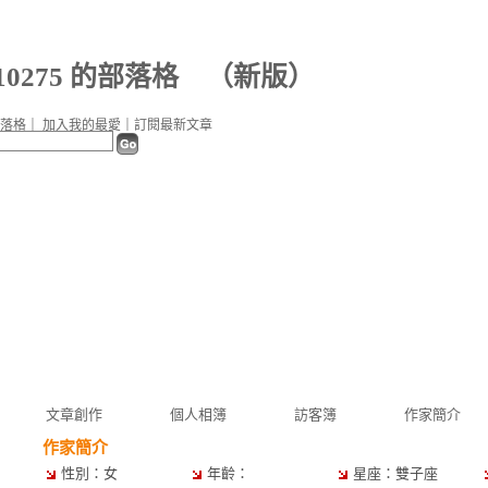
n10275 的部落格
（
新版
）
落格
｜
加入我的最愛
｜
訂閱最新文章
文章創作
個人相簿
訪客簿
作家簡介
作家簡介
性別：女
年齡：
星座：雙子座