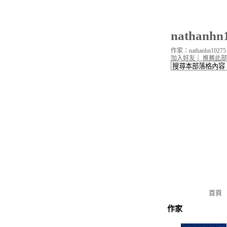
nathanh
作家：nathanhn10275
加入好友
｜
推薦此部
首頁
作家