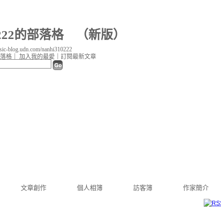
10222的部落格
（
新版
）
c-blog.udn.com/nanhi310222
落格
｜
加入我的最愛
｜
訂閱最新文章
文章創作
個人相簿
訪客簿
作家簡介