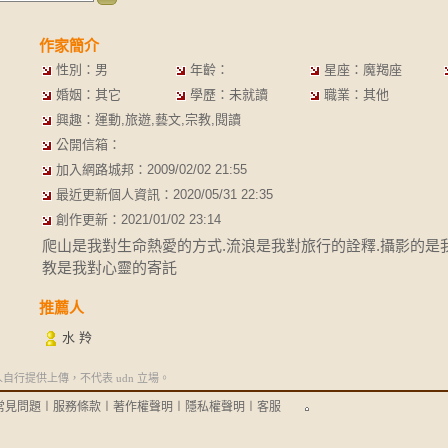
作家簡介
性別：男
年齡：
星座：魔羯座
婚姻：其它
學歷：未就讀
職業：其他
興趣：運動,旅遊,藝文,宗教,閱讀
公開信箱：
加入網路城邦：2009/02/02 21:55
最近更新個人資訊：2020/05/31 22:35
創作更新：2021/01/02 23:14
爬山是我對生命熱愛的方式.流浪是我對旅行的詮釋.攝影的是
教是我對心靈的寄託
推薦人
水 羚
行提供上傳，不代表 udn 立場。
常見問題
︱
服務條款
︱
著作權聲明
︱
隱私權聲明
︱
客服