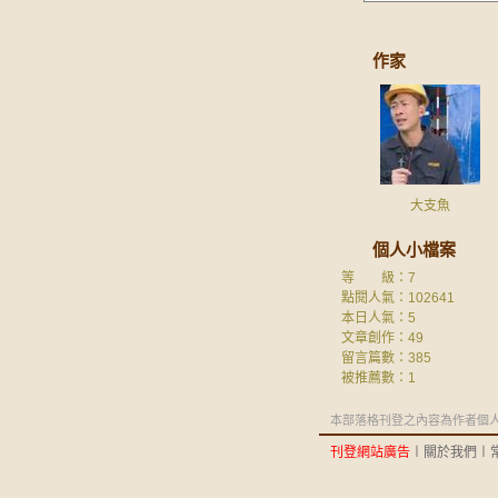
作家
大支魚
個人小檔案
等 級：7
點閱人氣：102641
本日人氣：5
文章創作：49
留言篇數：385
被推薦數：
1
本部落格刊登之內容為作者個人自
刊登網站廣告
︱
關於我們
︱