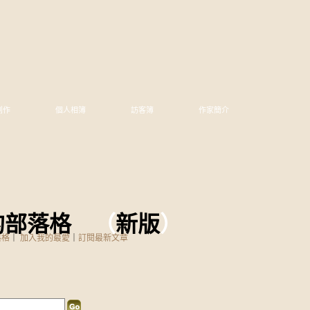
創作
個人相簿
訪客簿
作家簡介
的部落格
（
新版
）
落格
｜
加入我的最愛
｜
訂閱最新文章