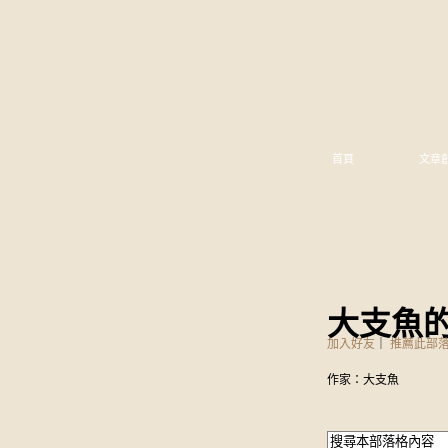
首頁
文章
大支魚
加入好友
｜
推薦此部
作家：大支魚