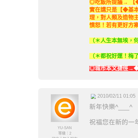
◎吃飯所提議→ 【
實在講只是【◆基
理，對人類及造物
憤怒！若有更好方
（＊人生本無埃，
（＊都祝好運！梅
◎城市本文捷徑→
2010/02/11 01:05
新年快樂^___^
祝福您在新的一
YU-SAN
等級：2