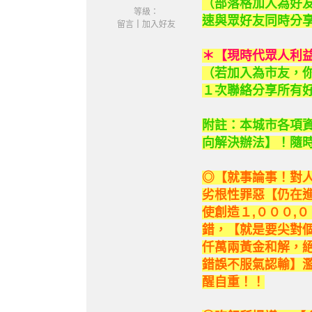
（部落格加入為好
等級：
速與眾好友同時分
留言
｜
加入好友
＊【現時代眾人利
（若加入為市友，
１次聯絡分享所有
附註：本城市各項
向解決辦法】！隨
◎【就事論事！對
劣根性罪惡【仍在
使創造１,０００,
錯，【就是要尖對
仟萬兩黃金和解，
錯誤不服氣認輸】
醒自重！！