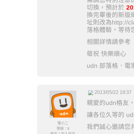
切換，預計於
20
換完畢後的新版網址將
址則改為http://c
落格體驗，等待
相關詳情請參考
敬祝 快樂順心
udn 部落格．電
2013/05/22 19:37
親愛的udn格友
讓各位久等的 u
電小二
我們誠心邀請您
等級：8