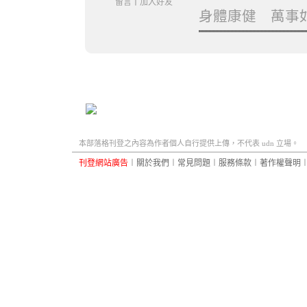
留言
｜
加入好友
身體康健 萬事
本部落格刊登之內容為作者個人自行提供上傳，不代表 udn 立場。
刊登網站廣告
︱
關於我們
︱
常見問題
︱
服務條款
︱
著作權聲明