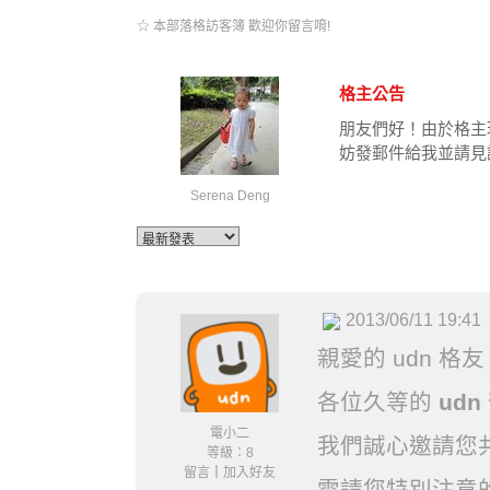
☆ 本部落格訪客簿 歡迎你留言唷!
格主公告
朋友們好！由於格主
妨發郵件給我並請見
Serena Deng
2013/06/11 19:41
親愛的 udn 格
各位久等的
ud
電小二
我們誠心邀請您共
等級：8
留言
｜
加入好友
需請您特別注意的