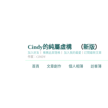
Cindy的純屬虛構
（
新版
）
加入好友
｜
推薦此部落格
｜
加入我的最愛
｜
訂閱最新文章
作家：CINDY
首頁
文章創作
個人相簿
訪客簿