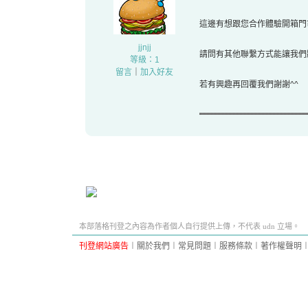
這邊有想跟您合作體驗開箱門
jjnjj
請問有其他聯繫方式能讓我們
等級：1
留言
｜
加入好友
若有興趣再回覆我們謝謝^^
本部落格刊登之內容為作者個人自行提供上傳，不代表 udn 立場。
刊登網站廣告
︱
關於我們
︱
常見問題
︱
服務條款
︱
著作權聲明