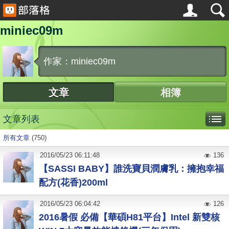
miniec09m
作家：miniec09m
文章
相簿
文章列表
所有文章
(750)
2016
/
05
/
23
06:11:48
136
【SASSI BABY】誰洗寶貝潤膚乳：擁抱幸福
配方(花香)200ml
2016
/
05
/
23
06:04:42
126
2016暑假 必備【華碩H81平台】Intel 新雙核