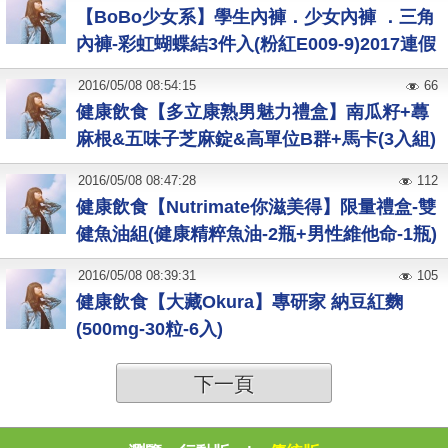
【BoBo少女系】學生內褲．少女內褲 ．三角
內褲-彩虹蝴蝶結3件入(粉紅E009-9)2017連假
2016
/
05
/
08
08:54:15
66
健康飲食【多立康熟男魅力禮盒】南瓜籽+蕁
麻根&五味子芝麻錠&高單位B群+馬卡(3入組)
2016
/
05
/
08
08:47:28
112
健康飲食【Nutrimate你滋美得】限量禮盒-雙
健魚油組(健康精粹魚油-2瓶+男性維他命-1瓶)
2016
/
05
/
08
08:39:31
105
健康飲食【大藏Okura】專研家 納豆紅麴
(500mg-30粒-6入)
下一頁