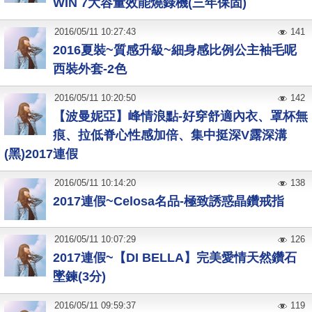
WIN 7大容量效能燒錄機(三年保固)
2016
/
05
/
11
10:27:43
141
2016夏裝~質感升級~細身感比例公主袖毛呢
西裝外套-2色
2016
/
05
/
11
10:20:50
142
【波曼妮亞】峰情浪點-好穿舒適內衣、罩杯無
痕、拉低脊心性感加倍、集中挺深V露深溝
(黑)2017連假
2016
/
05
/
11
10:14:20
138
2017連假~Celosa名品-極致誘惑晶鑽戒指
2016
/
05
/
11
10:07:29
126
2017連假~【DI BELLA】完美愛情天然鑽石
墜鍊(3分)
2016
/
05
/
11
09:59:37
119