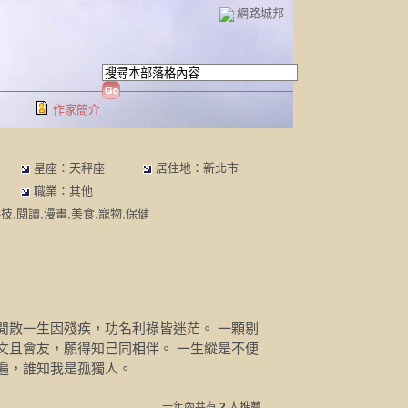
網路城邦
作家簡介
星座：天秤座
居住地：新北市
職業：其他
技,閱讀,漫畫,美食,寵物,保健
閒散一生因殘疾，功名利祿皆迷茫。 一顆剔
文且會友，願得知己同相伴。 一生縱是不便
遍，誰知我是孤獨人。
一年內共有
2
人推薦