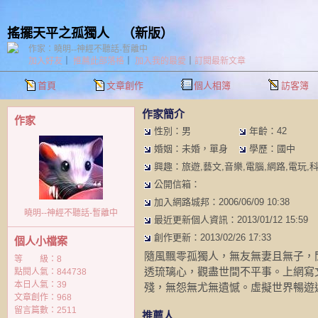
搖擺天平之孤獨人
（
新版
）
作家：曉明--神經不聽話-暫離中
加入好友
｜
推薦此部落格
｜
加入我的最愛
｜
訂閱最新文章
首頁
文章創作
個人相簿
訪客簿
作家簡介
作家
性別：男
年齡：42
婚姻：未婚，單身
學歷：國中
興趣：旅遊,藝文,音樂,電腦,網路,電玩,科
公開信箱：
加入網路城邦：2006/06/09 10:38
曉明--神經不聽話-暫離中
最近更新個人資訊：2013/01/12 15:59
創作更新：2013/02/26 17:33
個人小檔案
隨風飄零孤獨人，無友無妻且無子，
等 級：8
透琉璃心，觀盡世間不平事。上網寫
點閱人氣：844738
本日人氣：39
殘，無怨無尤無遺憾。虛擬世界暢遊
文章創作：968
留言篇數：2511
推薦人