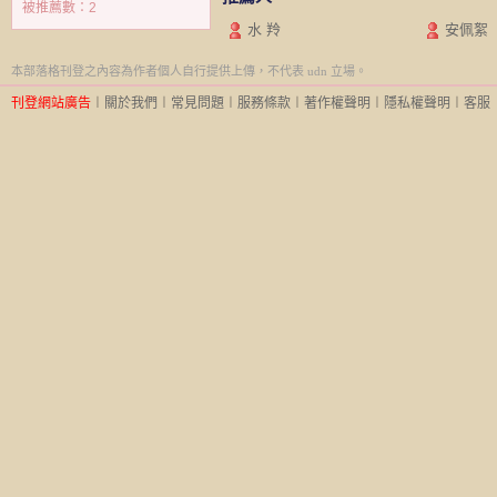
被推薦數：
2
水 羚
安佩絮
本部落格刊登之內容為作者個人自行提供上傳，不代表 udn 立場。
刊登網站廣告
︱
關於我們
︱
常見問題
︱
服務條款
︱
著作權聲明
︱
隱私權聲明
︱
客服