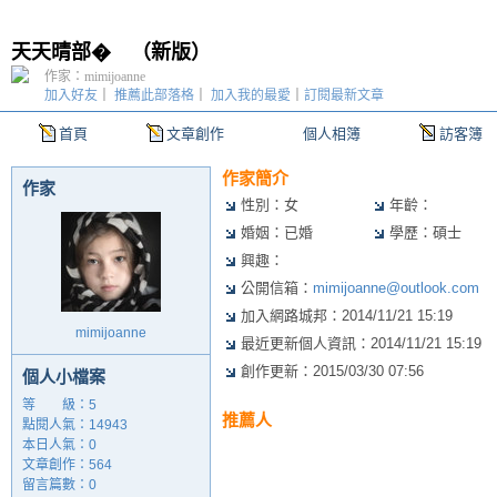
天天晴部�
（
新版
）
作家：mimijoanne
加入好友
｜
推薦此部落格
｜
加入我的最愛
｜
訂閱最新文章
首頁
文章創作
個人相簿
訪客簿
作家簡介
作家
性別：女
年齡：
婚姻：已婚
學歷：碩士
興趣：
公開信箱：
mimijoanne@outlook.com
加入網路城邦：2014/11/21 15:19
mimijoanne
最近更新個人資訊：2014/11/21 15:19
創作更新：2015/03/30 07:56
個人小檔案
等 級：5
推薦人
點閱人氣：14943
本日人氣：0
文章創作：564
留言篇數：0