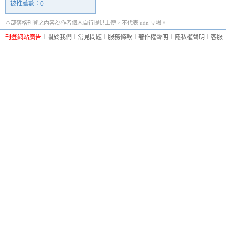
被推薦數：
0
本部落格刊登之內容為作者個人自行提供上傳，不代表 udn 立場。
刊登網站廣告
︱
關於我們
︱
常見問題
︱
服務條款
︱
著作權聲明
︱
隱私權聲明
︱
客服